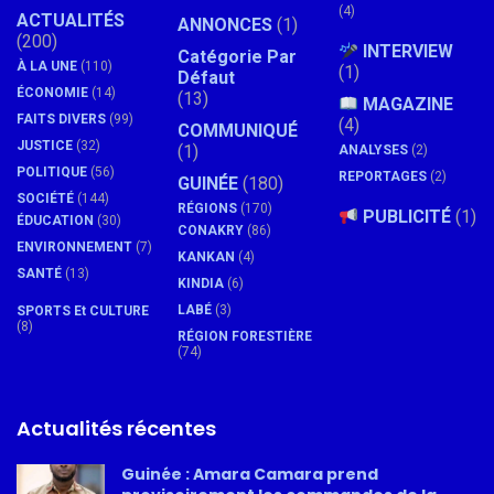
(4)
ACTUALITÉS
ANNONCES
(1)
(200)
INTERVIEW
Catégorie Par
À LA UNE
(110)
(1)
Défaut
ÉCONOMIE
(14)
(13)
MAGAZINE
FAITS DIVERS
(99)
(4)
COMMUNIQUÉ
JUSTICE
(32)
(1)
ANALYSES
(2)
POLITIQUE
(56)
REPORTAGES
(2)
GUINÉE
(180)
SOCIÉTÉ
(144)
RÉGIONS
(170)
PUBLICITÉ
(1)
ÉDUCATION
(30)
CONAKRY
(86)
ENVIRONNEMENT
(7)
KANKAN
(4)
SANTÉ
(13)
KINDIA
(6)
LABÉ
(3)
SPORTS Et CULTURE
(8)
RÉGION FORESTIÈRE
(74)
Actualités récentes
Guinée : Amara Camara prend