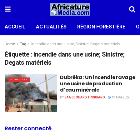
ACCUEIL
ACTUALITÉS
RÉGION FORESTIÈRE
G
Home
Tag
Incendie dans une usine; Sinistre; Degats matériels
Étiquette :
Incendie dans une usine; Sinistre;
Degats matériels
Dubréka : Un incendie ravage
ACTUALITÉS
une usine de production
d’eau minérale
BY
SAA EDOUARD TINGUIANO
19 MAI 2026
Rester connecté