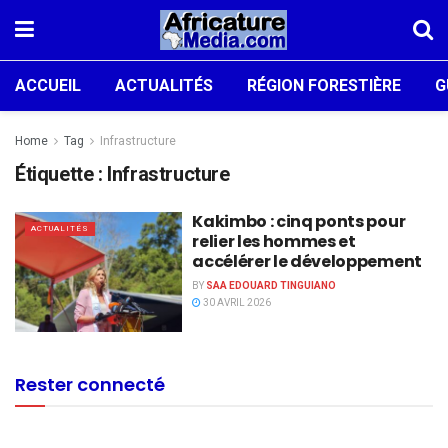
ACCUEIL
ACTUALITÉS
RÉGION FORESTIÈRE
G
Home
Tag
Infrastructure
Étiquette :
Infrastructure
Kakimbo : cinq ponts pour
ACTUALITÉS
relier les hommes et
accélérer le développement
BY
SAA EDOUARD TINGUIANO
30 AVRIL 2026
Rester connecté