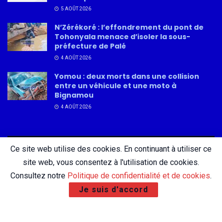
5 AOÛT 2026
N’Zérékoré : l’effondrement du pont de
Tohonyala menace d’isoler la sous-
préfecture de Palé
4 AOÛT 2026
Yomou : deux morts dans une collision
entre un véhicule et une moto à
Bignamou
4 AOÛT 2026
Ce site web utilise des cookies. En continuant à utiliser ce
About
Advertise
Privacy & Policy
Contact
site web, vous consentez à l'utilisation de cookies.
Consultez notre
Politique de confidentialité et de cookies
.
Je suis d'accord
© 2026 AfricatureMedia.com - Tous droits réservés |
Mentions légales
|
Politique de confidentialité
| Conception :
DigiCom Guinée