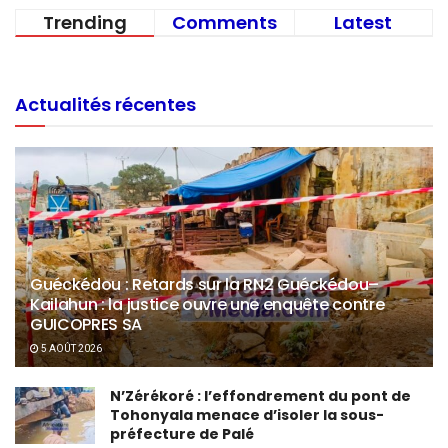
Trending
Comments
Latest
Actualités récentes
Guéckédou : Retards sur la RN2 Guéckédou–
Kailahun : la justice ouvre une enquête contre
GUICOPRES SA
5 AOÛT 2026
N’Zérékoré : l’effondrement du pont de
Tohonyala menace d’isoler la sous-
préfecture de Palé