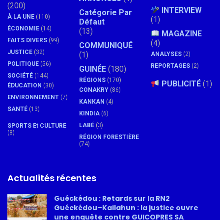
(200)
INTERVIEW
Catégorie Par
À LA UNE
(110)
(1)
Défaut
ÉCONOMIE
(14)
(13)
MAGAZINE
FAITS DIVERS
(99)
(4)
COMMUNIQUÉ
JUSTICE
(32)
(1)
ANALYSES
(2)
POLITIQUE
(56)
REPORTAGES
(2)
GUINÉE
(180)
SOCIÉTÉ
(144)
RÉGIONS
(170)
PUBLICITÉ
(1)
ÉDUCATION
(30)
CONAKRY
(86)
ENVIRONNEMENT
(7)
KANKAN
(4)
SANTÉ
(13)
KINDIA
(6)
LABÉ
(3)
SPORTS Et CULTURE
(8)
RÉGION FORESTIÈRE
(74)
Actualités récentes
Guéckédou : Retards sur la RN2
Guéckédou–Kailahun : la justice ouvre
une enquête contre GUICOPRES SA