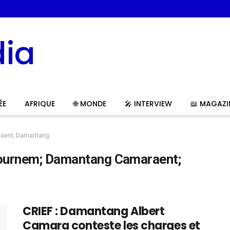
ÉE
AFRIQUE
🌐 MONDE
🎤 INTERVIEW
📖 MAGAZI
raent; Damantang
tournem; Damantang Camaraent;
CRIEF : Damantang Albert
Camara conteste les charges et