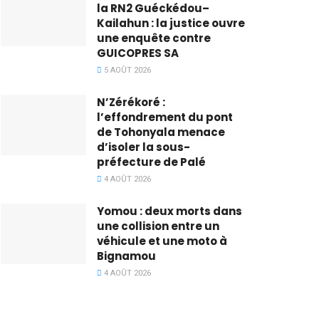
la RN2 Guéckédou–
Kailahun : la justice ouvre
une enquête contre
GUICOPRES SA
5 AOÛT 2026
N’Zérékoré :
l’effondrement du pont
de Tohonyala menace
d’isoler la sous-
préfecture de Palé
4 AOÛT 2026
Yomou : deux morts dans
une collision entre un
véhicule et une moto à
Bignamou
4 AOÛT 2026