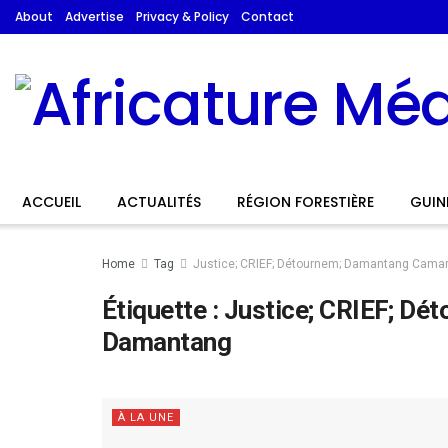
About
Advertise
Privacy & Policy
Contact
ACCUEIL
ACTUALITÉS
RÉGION FORESTIÈRE
GUIN
Home
Tag
Justice; CRIEF; Détournem; Damantang Cama
Étiquette :
Justice; CRIEF; Dé
Damantang
À LA UNE