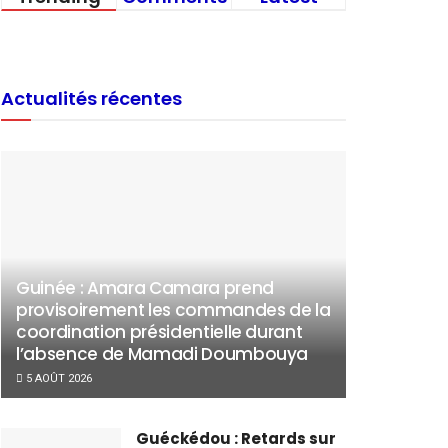
Actualités récentes
Guinée : Amara Camara prend
provisoirement les commandes de la
coordination présidentielle durant
l’absence de Mamadi Doumbouya
5 AOÛT 2026
Guéckédou : Retards sur