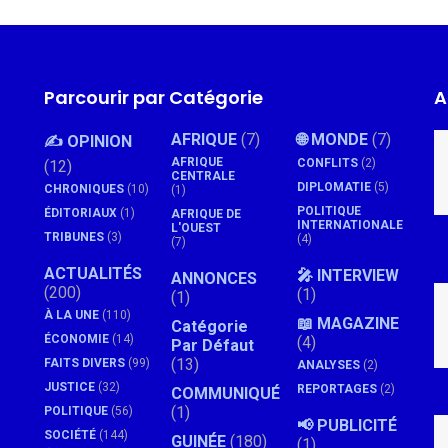
Parcourir par Catégorie
A
AFRIQUE
(7)
🌐 MONDE
(7)
✍️ OPINION
AFRIQUE
CONFLITS
(2)
(12)
CENTRALE
DIPLOMATIE
(5)
CHRONIQUES
(10)
(1)
POLITIQUE
ÉDITORIAUX
(1)
AFRIQUE DE
INTERNATIONALE
L'OUEST
TRIBUNES
(3)
(4)
(7)
ACTUALITÉS
🎤 INTERVIEW
ANNONCES
(200)
(1)
(1)
À LA UNE
(110)
📖 MAGAZINE
Catégorie
ÉCONOMIE
(14)
(4)
Par Défaut
(13)
FAITS DIVERS
(99)
ANALYSES
(2)
JUSTICE
(32)
REPORTAGES
(2)
COMMUNIQUÉ
(1)
POLITIQUE
(56)
📢 PUBLICITÉ
SOCIÉTÉ
(144)
GUINÉE
(180)
(1)