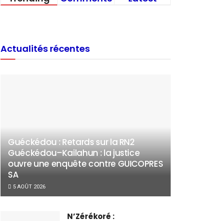
Actualités récentes
Guéckédou : Retards sur la RN2
Guéckédou–Kailahun : la justice
ouvre une enquête contre GUICOPRES
SA
5 AOÛT 2026
N’Zérékoré :