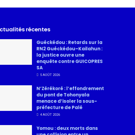
ctualités récentes
Guéckédou : Retards sur la
RN2 Guéckédou–Kailahun :
la justice ouvre une
enquête contre GUICOPRES
SA
5 AOÛT 2026
N’Zérékoré : l’effondrement
du pont de Tohonyala
menace d’isoler la sous-
préfecture de Palé
4 AOÛT 2026
Yomou : deux morts dans
une collision entre un