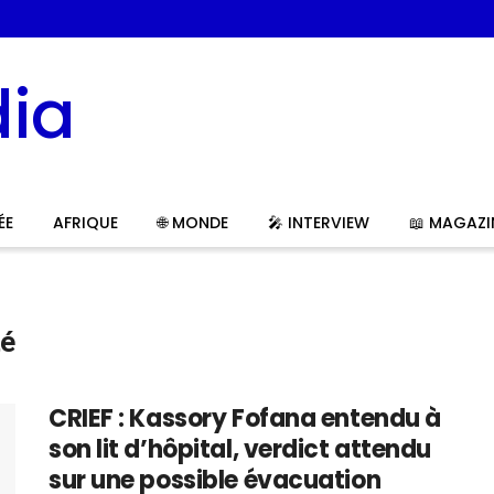
ÉE
AFRIQUE
🌐 MONDE
🎤 INTERVIEW
📖 MAGAZI
té
CRIEF : Kassory Fofana entendu à
son lit d’hôpital, verdict attendu
sur une possible évacuation