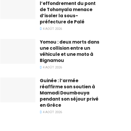
l’effondrement du pont
de Tohonyala menace
d’isoler la sous-
préfecture de Palé
4 AOÛT 2026
Yomou : deux morts dans
une collision entre un
véhicule et une moto à
Bignamou
4 AOÛT 2026
Guinée : l’armée
réaffirme son soutien à
Mamadi Doumbouya
pendant son séjour privé
en Grèce
4 AOÛT 2026