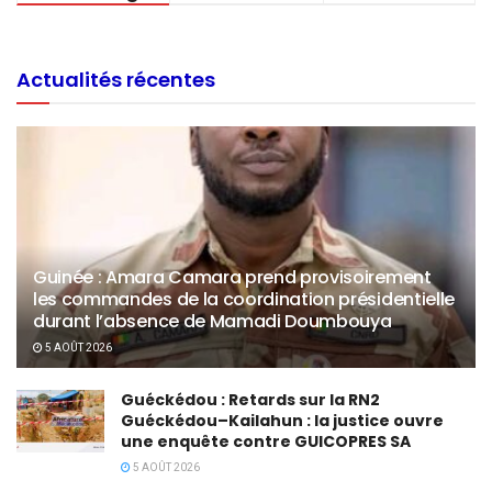
Actualités récentes
Guinée : Amara Camara prend provisoirement
les commandes de la coordination présidentielle
durant l’absence de Mamadi Doumbouya
5 AOÛT 2026
Guéckédou : Retards sur la RN2
Guéckédou–Kailahun : la justice ouvre
une enquête contre GUICOPRES SA
5 AOÛT 2026