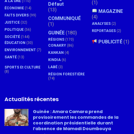
À LA UNE
(110)
(1)
Défaut
ÉCONOMIE
(14)
(13)
MAGAZINE
FAITS DIVERS
(99)
(4)
COMMUNIQUÉ
JUSTICE
(32)
(1)
ANALYSES
(2)
POLITIQUE
(56)
REPORTAGES
(2)
GUINÉE
(180)
SOCIÉTÉ
(144)
RÉGIONS
(170)
PUBLICITÉ
(1)
ÉDUCATION
(30)
CONAKRY
(86)
ENVIRONNEMENT
(7)
KANKAN
(4)
SANTÉ
(13)
KINDIA
(6)
LABÉ
(3)
SPORTS Et CULTURE
(8)
RÉGION FORESTIÈRE
(74)
Actualités récentes
Guinée : Amara Camara prend
provisoirement les commandes de la
coordination présidentielle durant
l’absence de Mamadi Doumbouya