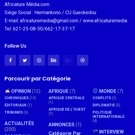
Africature Média.com
Siège Social : Hermankono / CU Gueckedou
E-mail: africaturemedia@gmail.com / www.africaturemedia
Tel: 621-25-08-50/662-17-37-17
Follow Us
Parcourir par Catégorie
OPINION
(12)
AFRIQUE
(7)
MONDE
(7)
CHRONIQUES
(10)
AFRIQUE CENTRALE
CONFLITS
(2)
(1)
ÉDITORIAUX
(1)
DIPLOMATIE
(5)
AFRIQUE DE L'OUEST
TRIBUNES
(3)
POLITIQUE
(7)
INTERNATIONALE
(4)
ACTUALITÉS
ANNONCES
(1)
(200)
INTERVIEW
Catégorie Par