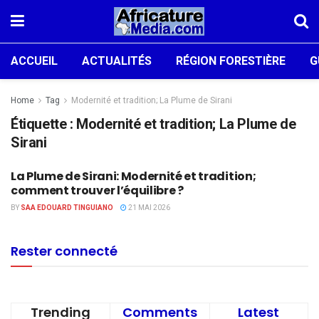
ACCUEIL
ACTUALITÉS
RÉGION FORESTIÈRE
G
Home
Tag
Modernité et tradition; La Plume de Sirani
Étiquette :
Modernité et tradition; La Plume de
Sirani
La Plume de Sirani: Modernité et tradition;
OPINION
comment trouver l’équilibre ?
BY
SAA EDOUARD TINGUIANO
21 MAI 2026
Rester connecté
Trending
Comments
Latest