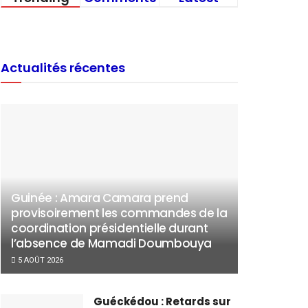
Actualités récentes
Guinée : Amara Camara prend
provisoirement les commandes de la
coordination présidentielle durant
l’absence de Mamadi Doumbouya
5 AOÛT 2026
Guéckédou : Retards sur