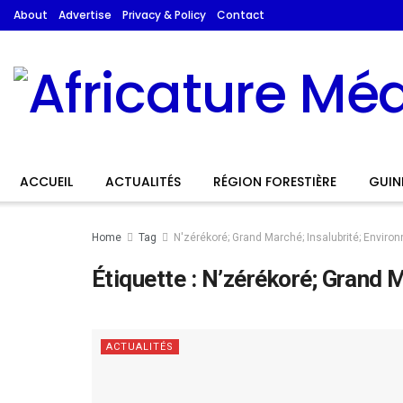
About
Advertise
Privacy & Policy
Contact
ACCUEIL
ACTUALITÉS
RÉGION FORESTIÈRE
GUIN
Home
Tag
N'zérékoré; Grand Marché; Insalubrité; Enviro
Étiquette :
N’zérékoré; Grand M
ACTUALITÉS