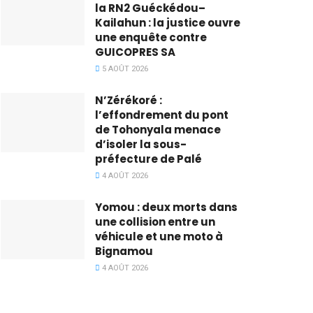
la RN2 Guéckédou–
Kailahun : la justice ouvre
une enquête contre
GUICOPRES SA
5 AOÛT 2026
N’Zérékoré :
l’effondrement du pont
de Tohonyala menace
d’isoler la sous-
préfecture de Palé
4 AOÛT 2026
Yomou : deux morts dans
une collision entre un
véhicule et une moto à
Bignamou
4 AOÛT 2026