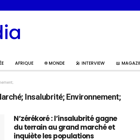
ÉE
AFRIQUE
🌐 MONDE
🎤 INTERVIEW
📖 MAGAZI
nnement;
arché; Insalubrité; Environnement;
N’zérékoré : l’insalubrité gagne
du terrain au grand marché et
inquiète les populations