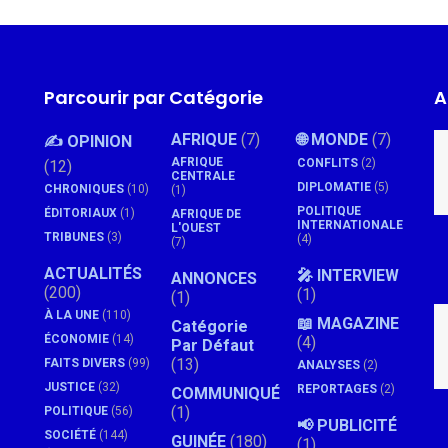
Parcourir par Catégorie
A
AFRIQUE
(7)
🌐 MONDE
(7)
✍️ OPINION
AFRIQUE
CONFLITS
(2)
(12)
CENTRALE
DIPLOMATIE
(5)
CHRONIQUES
(10)
(1)
POLITIQUE
ÉDITORIAUX
(1)
AFRIQUE DE
INTERNATIONALE
L'OUEST
TRIBUNES
(3)
(4)
(7)
ACTUALITÉS
🎤 INTERVIEW
ANNONCES
(200)
(1)
(1)
À LA UNE
(110)
📖 MAGAZINE
Catégorie
ÉCONOMIE
(14)
(4)
Par Défaut
(13)
FAITS DIVERS
(99)
ANALYSES
(2)
JUSTICE
(32)
REPORTAGES
(2)
COMMUNIQUÉ
(1)
POLITIQUE
(56)
📢 PUBLICITÉ
SOCIÉTÉ
(144)
GUINÉE
(180)
(1)