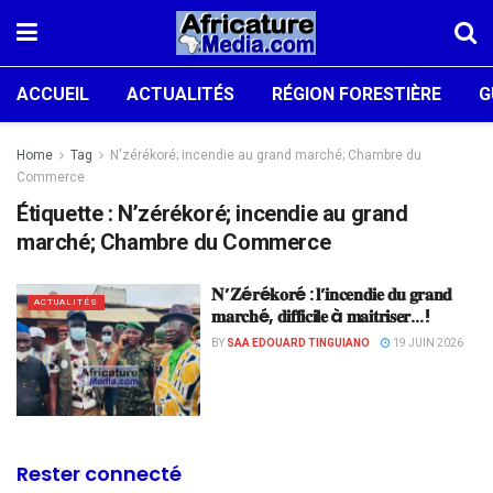
ACCUEIL
ACTUALITÉS
RÉGION FORESTIÈRE
G
Home
Tag
N'zérékoré; incendie au grand marché; Chambre du
Commerce
Étiquette :
N’zérékoré; incendie au grand
marché; Chambre du Commerce
𝐍’𝐙é𝐫é𝐤𝐨𝐫é : 𝐥’𝐢𝐧𝐜𝐞𝐧𝐝𝐢𝐞 𝐝𝐮 𝐠𝐫𝐚𝐧𝐝
ACTUALITÉS
𝐦𝐚𝐫𝐜𝐡é, 𝐝𝐢𝐟𝐟𝐢𝐜𝐢𝐥𝐞 à 𝐦𝐚𝐢𝐭𝐫𝐢𝐬𝐞𝐫…!
BY
SAA EDOUARD TINGUIANO
19 JUIN 2026
Rester connecté