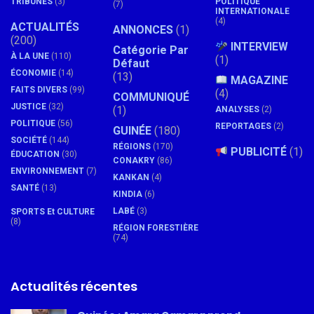
TRIBUNES
(3)
POLITIQUE
(7)
INTERNATIONALE
(4)
ACTUALITÉS
ANNONCES
(1)
(200)
INTERVIEW
Catégorie Par
À LA UNE
(110)
(1)
Défaut
ÉCONOMIE
(14)
(13)
MAGAZINE
FAITS DIVERS
(99)
(4)
COMMUNIQUÉ
JUSTICE
(32)
(1)
ANALYSES
(2)
POLITIQUE
(56)
REPORTAGES
(2)
GUINÉE
(180)
SOCIÉTÉ
(144)
RÉGIONS
(170)
PUBLICITÉ
(1)
ÉDUCATION
(30)
CONAKRY
(86)
ENVIRONNEMENT
(7)
KANKAN
(4)
SANTÉ
(13)
KINDIA
(6)
LABÉ
(3)
SPORTS Et CULTURE
(8)
RÉGION FORESTIÈRE
(74)
Actualités récentes