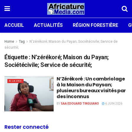
ACCUEIL
ACTUALITÉS
RÉGION FORESTIÈRE
G
Home
Tag
N'zérékoré; Maison du Payan; Sociétécivile; Service de
sécurité;
Étiquette :
N’zérékoré; Maison du Payan;
Sociétécivile; Service de sécurité;
N’Zérékoré : Un cambriolage
À LA UNE
à la Maison du Paysan;
plusieurs bureaux visités par
des inconnus
BY
SAA EDOUARD TINGUIANO
6 JUIN 2026
Rester connecté