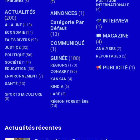
TRIBUNES
(3)
POLITIQUE
(7)
INTERNATIONALE
(4)
ACTUALITÉS
ANNONCES
(1)
(200)
INTERVIEW
Catégorie Par
À LA UNE
(110)
(1)
Défaut
ÉCONOMIE
(14)
(13)
MAGAZINE
FAITS DIVERS
(99)
(4)
COMMUNIQUÉ
JUSTICE
(32)
(1)
ANALYSES
(2)
POLITIQUE
(56)
REPORTAGES
(2)
GUINÉE
(180)
SOCIÉTÉ
(144)
RÉGIONS
(170)
PUBLICITÉ
(1)
ÉDUCATION
(30)
CONAKRY
(86)
ENVIRONNEMENT
(7)
KANKAN
(4)
SANTÉ
(13)
KINDIA
(6)
LABÉ
(3)
SPORTS Et CULTURE
(8)
RÉGION FORESTIÈRE
(74)
Actualités récentes