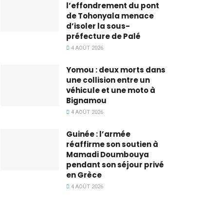
l’effondrement du pont
de Tohonyala menace
d’isoler la sous-
préfecture de Palé
4 AOÛT 2026
Yomou : deux morts dans
une collision entre un
véhicule et une moto à
Bignamou
4 AOÛT 2026
Guinée : l’armée
réaffirme son soutien à
Mamadi Doumbouya
pendant son séjour privé
en Grèce
4 AOÛT 2026