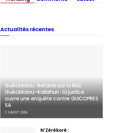
Actualités récentes
Guéckédou : Retards sur la RN2
Guéckédou–Kailahun : la justice
ouvre une enquête contre GUICOPRES
SA
5 AOÛT 2026
N’Zérékoré :