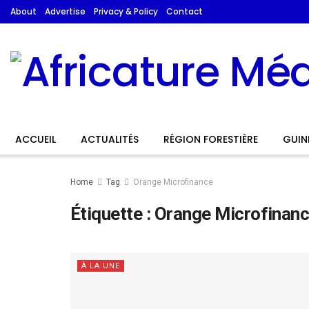
About
Advertise
Privacy & Policy
Contact
ACCUEIL
ACTUALITÉS
RÉGION FORESTIÈRE
GUIN
Home
Tag
Orange Microfinance
Étiquette :
Orange Microfinan
À LA UNE