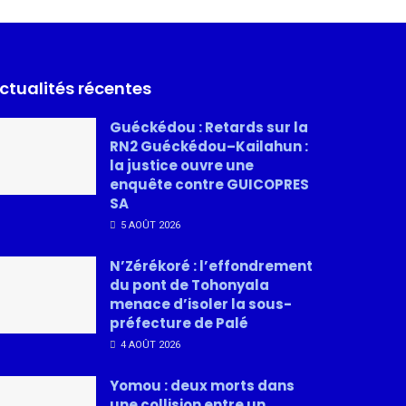
ctualités récentes
Guéckédou : Retards sur la
RN2 Guéckédou–Kailahun :
la justice ouvre une
enquête contre GUICOPRES
SA
5 AOÛT 2026
N’Zérékoré : l’effondrement
du pont de Tohonyala
menace d’isoler la sous-
préfecture de Palé
4 AOÛT 2026
Yomou : deux morts dans
une collision entre un