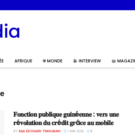
ÉE
AFRIQUE
🌐 MONDE
🎤 INTERVIEW
📖 MAGAZI
ce
𝐅𝐨𝐧𝐜𝐭𝐢𝐨𝐧 𝐩𝐮𝐛𝐥𝐢𝐪𝐮𝐞 𝐠𝐮𝐢𝐧é𝐞𝐧𝐧𝐞 : 𝐯𝐞𝐫𝐬 𝐮𝐧𝐞
𝐫é𝐯𝐨𝐥𝐮𝐭𝐢𝐨𝐧 𝐝𝐮 𝐜𝐫é𝐝𝐢𝐭 𝐠𝐫â𝐜𝐞 𝐚𝐮 𝐦𝐨𝐛𝐢𝐥𝐞
BY
SAA EDOUARD TINGUIANO
1 MAI 2026
0