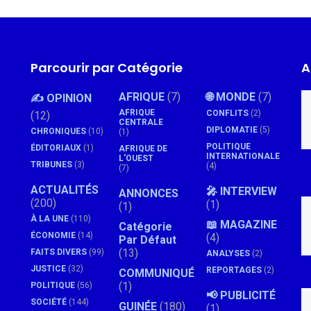
Parcourir par Catégorie
A
AFRIQUE
(7)
🌐 MONDE
(7)
✍️ OPINION
AFRIQUE
CONFLITS
(2)
(12)
CENTRALE
DIPLOMATIE
(5)
CHRONIQUES
(10)
(1)
POLITIQUE
ÉDITORIAUX
(1)
AFRIQUE DE
INTERNATIONALE
L'OUEST
TRIBUNES
(3)
(4)
(7)
ACTUALITÉS
🎤 INTERVIEW
ANNONCES
(200)
(1)
(1)
À LA UNE
(110)
📖 MAGAZINE
Catégorie
ÉCONOMIE
(14)
(4)
Par Défaut
(13)
FAITS DIVERS
(99)
ANALYSES
(2)
JUSTICE
(32)
REPORTAGES
(2)
COMMUNIQUÉ
(1)
POLITIQUE
(56)
📢 PUBLICITÉ
SOCIÉTÉ
(144)
GUINÉE
(180)
(1)