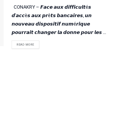
CONAKRY – 𝙁𝙖𝙘𝙚 𝙖𝙪𝙭 𝙙𝙞𝙛𝙛𝙞𝙘𝙪𝙡𝙩é𝙨
𝙙’𝙖𝙘𝙘è𝙨 𝙖𝙪𝙭 𝙥𝙧ê𝙩𝙨 𝙗𝙖𝙣𝙘𝙖𝙞𝙧𝙚𝙨, 𝙪𝙣
𝙣𝙤𝙪𝙫𝙚𝙖𝙪 𝙙𝙞𝙨𝙥𝙤𝙨𝙞𝙩𝙞𝙛 𝙣𝙪𝙢é𝙧𝙞𝙦𝙪𝙚
𝙥𝙤𝙪𝙧𝙧𝙖𝙞𝙩 𝙘𝙝𝙖𝙣𝙜𝙚𝙧 𝙡𝙖 𝙙𝙤𝙣𝙣𝙚 𝙥𝙤𝙪𝙧 𝙡𝙚𝙨 ...
READ MORE