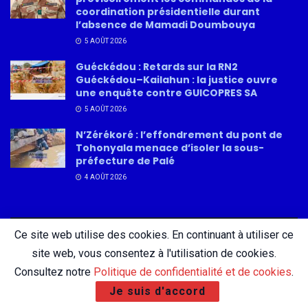
coordination présidentielle durant
l’absence de Mamadi Doumbouya
5 AOÛT 2026
Guéckédou : Retards sur la RN2
Guéckédou–Kailahun : la justice ouvre
une enquête contre GUICOPRES SA
5 AOÛT 2026
N’Zérékoré : l’effondrement du pont de
Tohonyala menace d’isoler la sous-
préfecture de Palé
4 AOÛT 2026
Ce site web utilise des cookies. En continuant à utiliser ce
About
Advertise
Privacy & Policy
Contact
site web, vous consentez à l'utilisation de cookies.
Consultez notre
Politique de confidentialité et de cookies
.
Je suis d'accord
© 2026 AfricatureMedia.com - Tous droits réservés |
Mentions légales
|