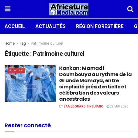
ACCUEIL
ACTUALITÉS
RÉGION FORESTIÈRE
G
Home
Tag
Patrimoine culturel
Étiquette :
Patrimoine culturel
Kankan : Mamadi
À LA UNE
Doumbouya au rythme de la
Grande Mamaya, entre
simplicité présidentielle et
célébration des valeurs
ancestrales
BY
SAA EDOUARD TINGUIANO
29 MAI 2026
Rester connecté