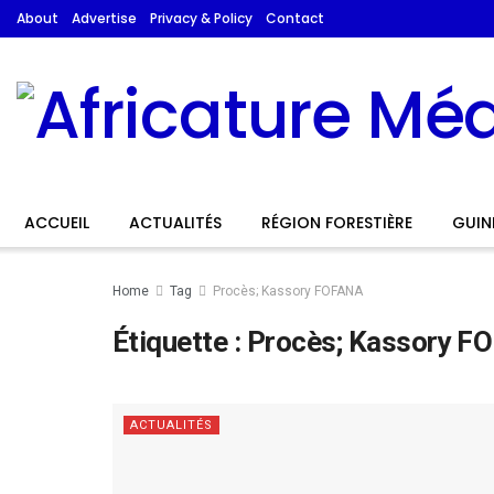
About
Advertise
Privacy & Policy
Contact
ACCUEIL
ACTUALITÉS
RÉGION FORESTIÈRE
GUIN
Home
Tag
Procès; Kassory FOFANA
Étiquette :
Procès; Kassory F
ACTUALITÉS