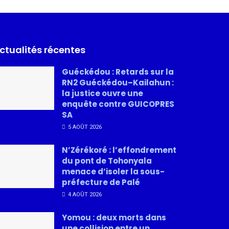
ctualités récentes
Guéckédou : Retards sur la
RN2 Guéckédou–Kailahun :
la justice ouvre une
enquête contre GUICOPRES
SA
5 AOÛT 2026
N’Zérékoré : l’effondrement
du pont de Tohonyala
menace d’isoler la sous-
préfecture de Palé
4 AOÛT 2026
Yomou : deux morts dans
une collision entre un