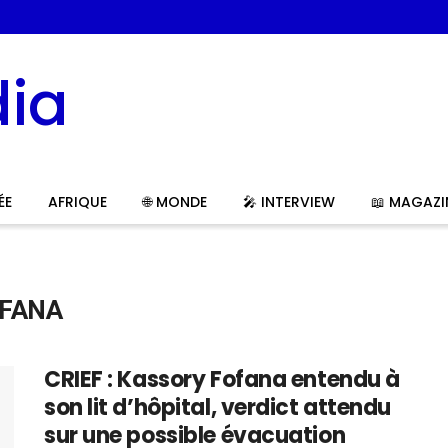
ÉE
AFRIQUE
🌐 MONDE
🎤 INTERVIEW
📖 MAGAZI
OFANA
CRIEF : Kassory Fofana entendu à
son lit d’hôpital, verdict attendu
sur une possible évacuation