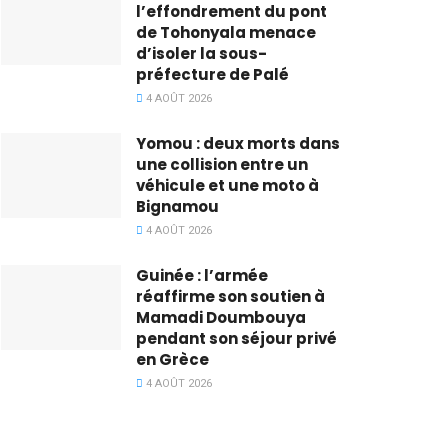
l’effondrement du pont
de Tohonyala menace
d’isoler la sous-
préfecture de Palé
4 AOÛT 2026
Yomou : deux morts dans
une collision entre un
véhicule et une moto à
Bignamou
4 AOÛT 2026
Guinée : l’armée
réaffirme son soutien à
Mamadi Doumbouya
pendant son séjour privé
en Grèce
4 AOÛT 2026