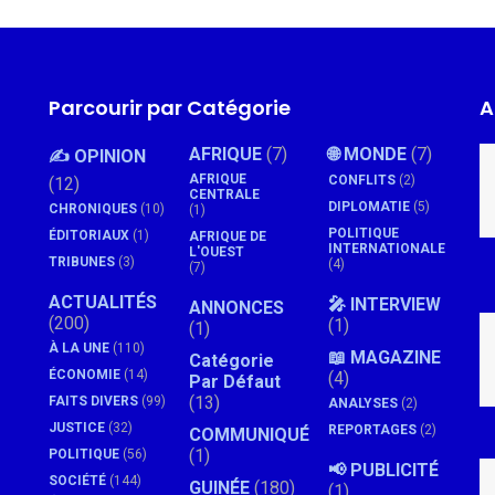
Parcourir par Catégorie
A
AFRIQUE
(7)
🌐 MONDE
(7)
✍️ OPINION
AFRIQUE
CONFLITS
(2)
(12)
CENTRALE
DIPLOMATIE
(5)
CHRONIQUES
(10)
(1)
POLITIQUE
ÉDITORIAUX
(1)
AFRIQUE DE
INTERNATIONALE
L'OUEST
TRIBUNES
(3)
(4)
(7)
ACTUALITÉS
🎤 INTERVIEW
ANNONCES
(200)
(1)
(1)
À LA UNE
(110)
📖 MAGAZINE
Catégorie
ÉCONOMIE
(14)
(4)
Par Défaut
(13)
FAITS DIVERS
(99)
ANALYSES
(2)
JUSTICE
(32)
REPORTAGES
(2)
COMMUNIQUÉ
(1)
POLITIQUE
(56)
📢 PUBLICITÉ
SOCIÉTÉ
(144)
GUINÉE
(180)
(1)