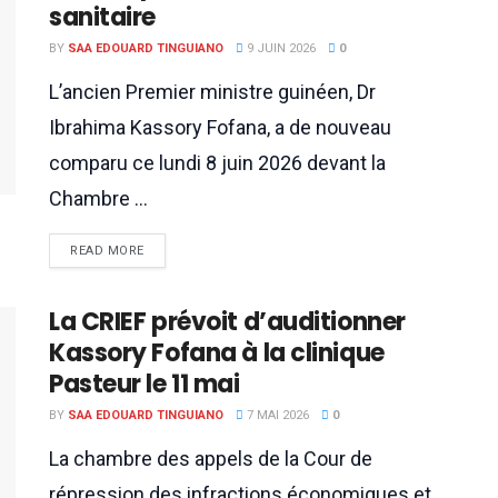
sanitaire
BY
SAA EDOUARD TINGUIANO
9 JUIN 2026
0
L’ancien Premier ministre guinéen, Dr
Ibrahima Kassory Fofana, a de nouveau
comparu ce lundi 8 juin 2026 devant la
Chambre ...
READ MORE
La CRIEF prévoit d’auditionner
Kassory Fofana à la clinique
Pasteur le 11 mai
BY
SAA EDOUARD TINGUIANO
7 MAI 2026
0
La chambre des appels de la Cour de
répression des infractions économiques et