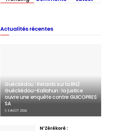
Actualités récentes
Guéckédou : Retards sur la RN2
Guéckédou–Kailahun : la justice
ouvre une enquête contre GUICOPRES
SA
5 AOÛT 2026
N’Zérékoré :