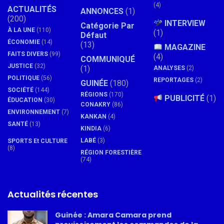
(4)
ACTUALITÉS
ANNONCES
(1)
(200)
INTERVIEW
Catégorie Par
À LA UNE
(110)
(1)
Défaut
ÉCONOMIE
(14)
(13)
MAGAZINE
FAITS DIVERS
(99)
(4)
COMMUNIQUÉ
JUSTICE
(32)
(1)
ANALYSES
(2)
POLITIQUE
(56)
REPORTAGES
(2)
GUINÉE
(180)
SOCIÉTÉ
(144)
RÉGIONS
(170)
PUBLICITÉ
(1)
ÉDUCATION
(30)
CONAKRY
(86)
ENVIRONNEMENT
(7)
KANKAN
(4)
SANTÉ
(13)
KINDIA
(6)
LABÉ
(3)
SPORTS Et CULTURE
(8)
RÉGION FORESTIÈRE
(74)
Actualités récentes
Guinée : Amara Camara prend