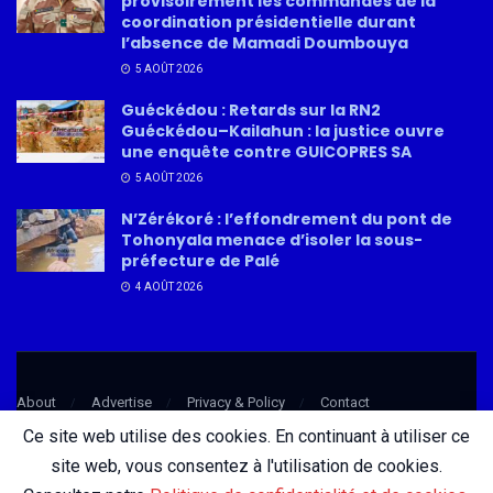
provisoirement les commandes de la
coordination présidentielle durant
l’absence de Mamadi Doumbouya
5 AOÛT 2026
Guéckédou : Retards sur la RN2
Guéckédou–Kailahun : la justice ouvre
une enquête contre GUICOPRES SA
5 AOÛT 2026
N’Zérékoré : l’effondrement du pont de
Tohonyala menace d’isoler la sous-
préfecture de Palé
4 AOÛT 2026
About
Advertise
Privacy & Policy
Contact
Ce site web utilise des cookies. En continuant à utiliser ce
site web, vous consentez à l'utilisation de cookies.
© 2026 AfricatureMedia.com - Tous droits réservés |
Mentions légales
|