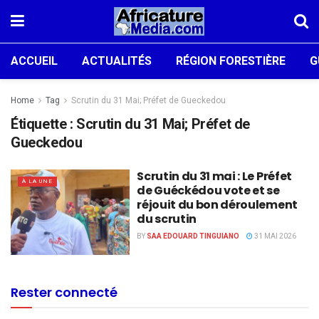
ACCUEIL
ACTUALITÉS
RÉGION FORESTIÈRE
G
Home
Tag
Scrutin du 31 Mai; Préfet de Gueckedou
Étiquette :
Scrutin du 31 Mai; Préfet de
Gueckedou
Scrutin du 31 mai : Le Préfet
À LA UNE
de Guéckédou vote et se
réjouit du bon déroulement
du scrutin
BY
SAA EDOUARD TINGUIANO
31 MAI 2026
Rester connecté