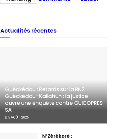
Actualités récentes
Guéckédou : Retards sur la RN2
Guéckédou–Kailahun : la justice
ouvre une enquête contre GUICOPRES
SA
5 AOÛT 2026
N’Zérékoré :