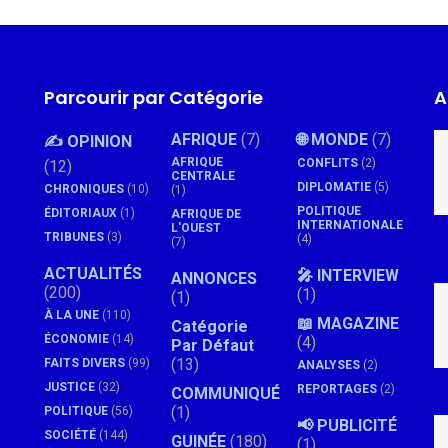
Parcourir par Catégorie
A
AFRIQUE
(7)
🌐 MONDE
(7)
✍️ OPINION
AFRIQUE
CONFLITS
(2)
(12)
CENTRALE
DIPLOMATIE
(5)
CHRONIQUES
(10)
(1)
POLITIQUE
ÉDITORIAUX
(1)
AFRIQUE DE
INTERNATIONALE
L'OUEST
TRIBUNES
(3)
(4)
(7)
ACTUALITÉS
🎤 INTERVIEW
ANNONCES
(200)
(1)
(1)
À LA UNE
(110)
📖 MAGAZINE
Catégorie
ÉCONOMIE
(14)
(4)
Par Défaut
(13)
FAITS DIVERS
(99)
ANALYSES
(2)
JUSTICE
(32)
REPORTAGES
(2)
COMMUNIQUÉ
(1)
POLITIQUE
(56)
📢 PUBLICITÉ
SOCIÉTÉ
(144)
GUINÉE
(180)
(1)