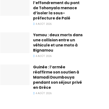
l’effondrement du pont
de Tohonyala menace
d’isoler la sous-
préfecture de Palé
4 AOÛT 2026
Yomou : deux morts dans
une collision entre un
véhicule et une moto à
Bignamou
4 AOÛT 2026
Guinée : l’armée
réaffirme son soutien à
Mamadi Doumbouya
pendant son séjour privé
en Grèce
4 AOÛT 2026