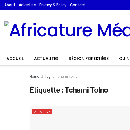
About
Advertise
Privacy & Policy
Contact
ACCUEIL
ACTUALITÉS
RÉGION FORESTIÈRE
GUIN
Home
Tag
Tchami Tolno
Étiquette :
Tchami Tolno
À LA UNE