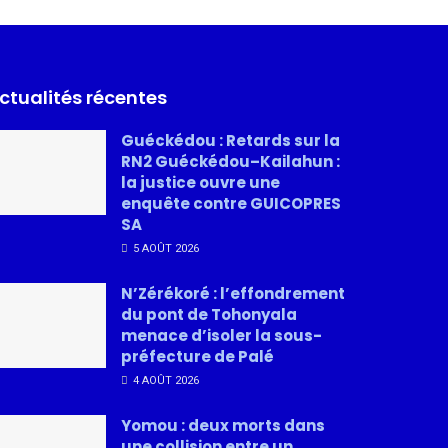
ctualités récentes
Guéckédou : Retards sur la
RN2 Guéckédou–Kailahun :
la justice ouvre une
enquête contre GUICOPRES
SA
5 AOÛT 2026
N’Zérékoré : l’effondrement
du pont de Tohonyala
menace d’isoler la sous-
préfecture de Palé
4 AOÛT 2026
Yomou : deux morts dans
une collision entre un