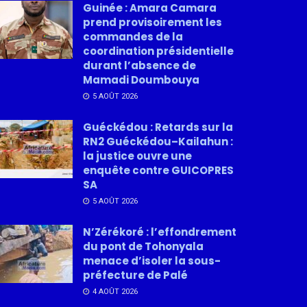
Guinée : Amara Camara
prend provisoirement les
commandes de la
coordination présidentielle
durant l’absence de
Mamadi Doumbouya
5 AOÛT 2026
Guéckédou : Retards sur la
RN2 Guéckédou–Kailahun :
la justice ouvre une
enquête contre GUICOPRES
SA
5 AOÛT 2026
N’Zérékoré : l’effondrement
du pont de Tohonyala
menace d’isoler la sous-
préfecture de Palé
4 AOÛT 2026