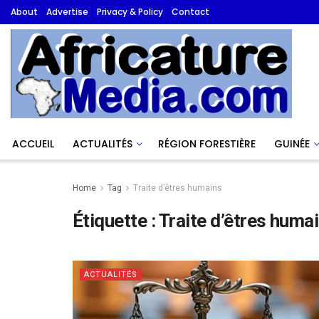
About
Advertise
Privacy & Policy
Contact
ACCUEIL
ACTUALITÉS
RÉGION FORESTIÈRE
GUINÉE
Home
Tag
Traite d’êtres humains
Étiquette :
Traite d’êtres huma
ACTUALITÉS