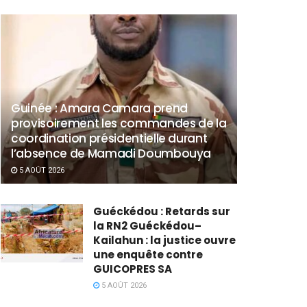
Guinée : Amara Camara prend
provisoirement les commandes de la
coordination présidentielle durant
l’absence de Mamadi Doumbouya
5 AOÛT 2026
Guéckédou : Retards sur
la RN2 Guéckédou–
Kailahun : la justice ouvre
une enquête contre
GUICOPRES SA
5 AOÛT 2026