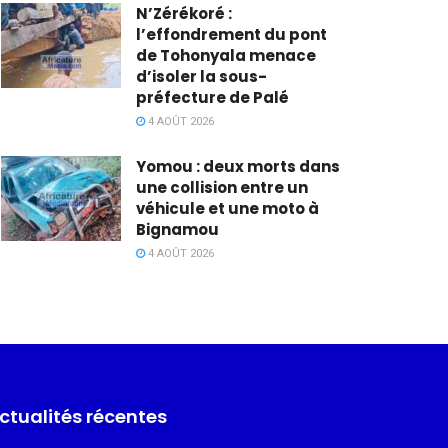
N’Zérékoré :
l’effondrement du pont
de Tohonyala menace
d’isoler la sous-
préfecture de Palé
4 AOÛT 2026
Yomou : deux morts dans
une collision entre un
véhicule et une moto à
Bignamou
4 AOÛT 2026
ctualités récentes