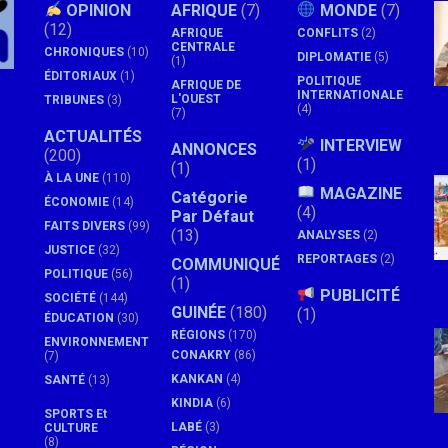
OPINION
AFRIQUE
(7)
MONDE
(7)
(12)
AFRIQUE
CONFLITS
(2)
CENTRALE
CHRONIQUES
(10)
DIPLOMATIE
(5)
(1)
ÉDITORIAUX
(1)
POLITIQUE
AFRIQUE DE
INTERNATIONALE
L'OUEST
TRIBUNES
(3)
(4)
(7)
ACTUALITÉS
INTERVIEW
ANNONCES
(200)
(1)
(1)
À LA UNE
(110)
MAGAZINE
Catégorie
ÉCONOMIE
(14)
(4)
Par Défaut
FAITS DIVERS
(99)
(13)
ANALYSES
(2)
JUSTICE
(32)
REPORTAGES
(2)
COMMUNIQUÉ
POLITIQUE
(56)
(1)
PUBLICITÉ
SOCIÉTÉ
(144)
GUINÉE
(180)
(1)
ÉDUCATION
(30)
RÉGIONS
(170)
ENVIRONNEMENT
CONAKRY
(86)
(7)
KANKAN
(4)
SANTÉ
(13)
KINDIA
(6)
SPORTS Et
LABÉ
(3)
CULTURE
(8)