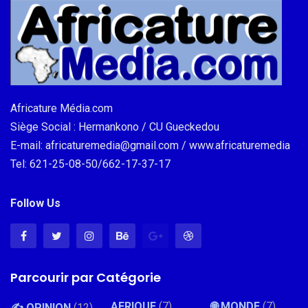
Africature Média.com
Siège Social : Hermankono / CU Gueckedou
E-mail: africaturemedia@gmail.com / www.africaturemedia
Tel: 621-25-08-50/662-17-37-17
Follow Us
Parcourir par Catégorie
AFRIQUE
(7)
🌐 MONDE
(7)
✍️ OPINION
(12)