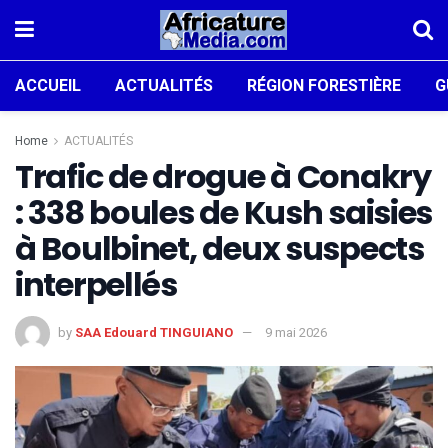
ACCUEIL
ACTUALITÉS
RÉGION FORESTIÈRE
G
Home
ACTUALITÉS
Trafic de drogue à Conakry
: 338 boules de Kush saisies
à Boulbinet, deux suspects
interpellés
by
SAA Edouard TINGUIANO
9 mai 2026