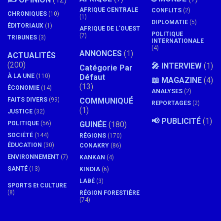
AFRIQUE CENTRALE
CONFLITS
(2)
CHRONIQUES
(10)
(1)
DIPLOMATIE
(5)
ÉDITORIAUX
(1)
AFRIQUE DE L'OUEST
POLITIQUE
(7)
TRIBUNES
(3)
INTERNATIONALE
(4)
ANNONCES
(1)
ACTUALITÉS
(200)
🎤 INTERVIEW
(1)
Catégorie Par
À LA UNE
(110)
Défaut
📖 MAGAZINE
(4)
(13)
ÉCONOMIE
(14)
ANALYSES
(2)
FAITS DIVERS
(99)
COMMUNIQUÉ
REPORTAGES
(2)
(1)
JUSTICE
(32)
📢 PUBLICITÉ
(1)
POLITIQUE
(56)
GUINÉE
(180)
SOCIÉTÉ
(144)
RÉGIONS
(170)
ÉDUCATION
(30)
CONAKRY
(86)
ENVIRONNEMENT
(7)
KANKAN
(4)
SANTÉ
(13)
KINDIA
(6)
LABÉ
(3)
SPORTS Et CULTURE
(8)
RÉGION FORESTIÈRE
(74)