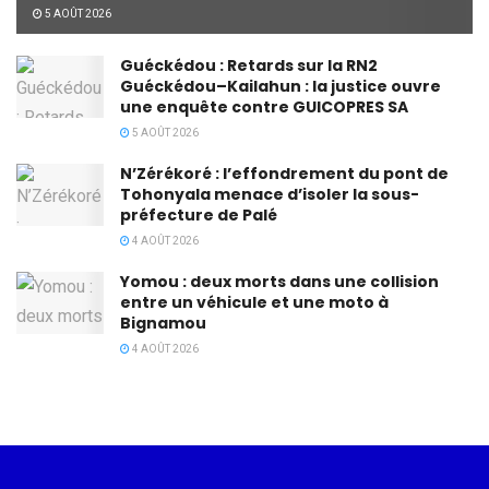
5 AOÛT 2026
Guéckédou : Retards sur la RN2
Guéckédou–Kailahun : la justice ouvre
une enquête contre GUICOPRES SA
5 AOÛT 2026
N’Zérékoré : l’effondrement du pont de
Tohonyala menace d’isoler la sous-
préfecture de Palé
4 AOÛT 2026
Yomou : deux morts dans une collision
entre un véhicule et une moto à
Bignamou
4 AOÛT 2026