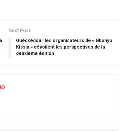
Next Post
a
Guéckédou : les organisateurs de « Gbonyo
Kissia » dévoilent les perspectives de la
deuxième édition
NO