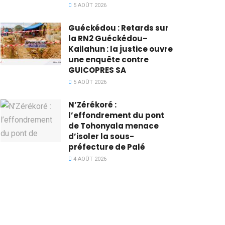
5 AOÛT 2026
Guéckédou : Retards sur
la RN2 Guéckédou–
Kailahun : la justice ouvre
une enquête contre
GUICOPRES SA
5 AOÛT 2026
N’Zérékoré :
l’effondrement du pont
de Tohonyala menace
d’isoler la sous-
préfecture de Palé
4 AOÛT 2026