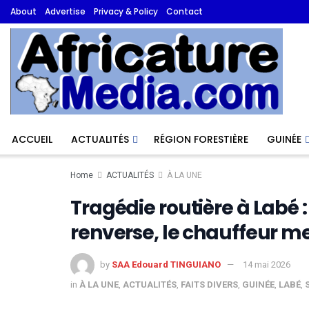
About
Advertise
Privacy & Policy
Contact
ACCUEIL
ACTUALITÉS
RÉGION FORESTIÈRE
GUINÉE
Home
ACTUALITÉS
À LA UNE
Tragédie routière à Labé 
renverse, le chauffeur me
by
SAA Edouard TINGUIANO
14 mai 2026
in
À LA UNE
,
ACTUALITÉS
,
FAITS DIVERS
,
GUINÉE
,
LABÉ
,