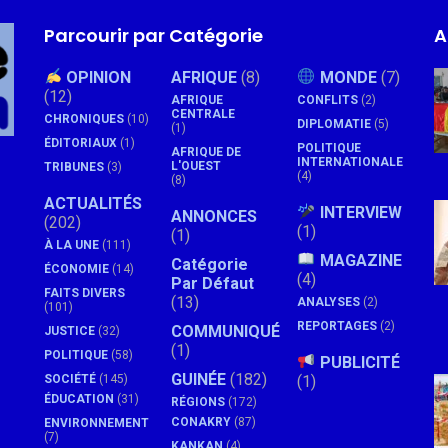
Parcourir par Catégorie
A
OPINION
AFRIQUE
(8)
MONDE
(7)
(12)
AFRIQUE
CONFLITS
(2)
CENTRALE
CHRONIQUES
(10)
DIPLOMATIE
(5)
(1)
ÉDITORIAUX
(1)
POLITIQUE
AFRIQUE DE
INTERNATIONALE
L'OUEST
TRIBUNES
(3)
(4)
(8)
ACTUALITÉS
INTERVIEW
ANNONCES
(202)
(1)
(1)
À LA UNE
(111)
MAGAZINE
Catégorie
ÉCONOMIE
(14)
(4)
Par Défaut
FAITS DIVERS
(13)
ANALYSES
(2)
(101)
REPORTAGES
(2)
COMMUNIQUÉ
JUSTICE
(32)
(1)
POLITIQUE
(58)
PUBLICITÉ
GUINÉE
(182)
SOCIÉTÉ
(145)
(1)
ÉDUCATION
(31)
RÉGIONS
(172)
CONAKRY
(87)
ENVIRONNEMENT
(7)
KANKAN
(4)