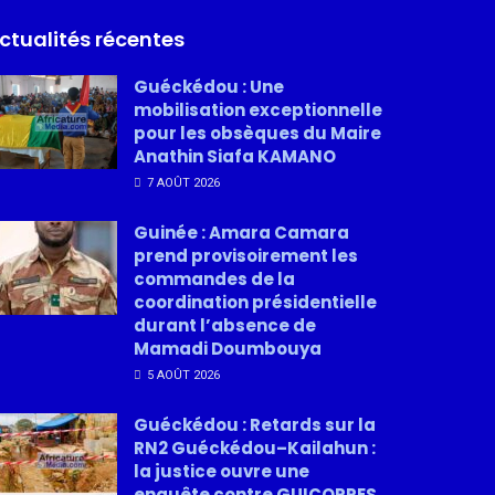
ctualités récentes
Guéckédou : Une
mobilisation exceptionnelle
pour les obsèques du Maire
Anathin Siafa KAMANO
7 AOÛT 2026
Guinée : Amara Camara
prend provisoirement les
commandes de la
coordination présidentielle
durant l’absence de
Mamadi Doumbouya
5 AOÛT 2026
Guéckédou : Retards sur la
RN2 Guéckédou–Kailahun :
la justice ouvre une
enquête contre GUICOPRES