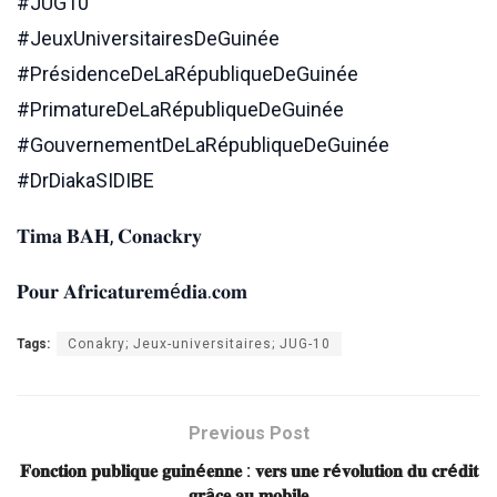
#JUG10
#JeuxUniversitairesDeGuinée
#PrésidenceDeLaRépubliqueDeGuinée
#PrimatureDeLaRépubliqueDeGuinée
#GouvernementDeLaRépubliqueDeGuinée
#DrDiakaSIDIBE
𝐓𝐢𝐦𝐚 𝐁𝐀𝐇, 𝐂𝐨𝐧𝐚𝐜𝐤𝐫𝐲
𝐏𝐨𝐮𝐫 𝐀𝐟𝐫𝐢𝐜𝐚𝐭𝐮𝐫𝐞𝐦é𝐝𝐢𝐚.𝐜𝐨𝐦
Tags:
Conakry; Jeux-universitaires; JUG-10
Previous Post
𝐅𝐨𝐧𝐜𝐭𝐢𝐨𝐧 𝐩𝐮𝐛𝐥𝐢𝐪𝐮𝐞 𝐠𝐮𝐢𝐧é𝐞𝐧𝐧𝐞 : 𝐯𝐞𝐫𝐬 𝐮𝐧𝐞 𝐫é𝐯𝐨𝐥𝐮𝐭𝐢𝐨𝐧 𝐝𝐮 𝐜𝐫é𝐝𝐢𝐭
𝐠𝐫â𝐜𝐞 𝐚𝐮 𝐦𝐨𝐛𝐢𝐥𝐞