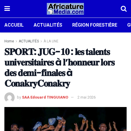
ACCUEIL
ACTUALITÉS
RÉGION FORESTIÈRE
G
Home
ACTUALITÉS
À LA UNE
𝐒𝐏𝐎𝐑𝐓: 𝐉𝐔𝐆-𝟏𝟎 : 𝐥𝐞𝐬 𝐭𝐚𝐥𝐞𝐧𝐭𝐬
𝐮𝐧𝐢𝐯𝐞𝐫𝐬𝐢𝐭𝐚𝐢𝐫𝐞𝐬 à 𝐥’𝐡𝐨𝐧𝐧𝐞𝐮𝐫 𝐥𝐨𝐫𝐬
𝐝𝐞𝐬 𝐝𝐞𝐦𝐢-𝐟𝐢𝐧𝐚𝐥𝐞𝐬 à
𝐂𝐨𝐧𝐚𝐤𝐫𝐲𝐂𝐨𝐧𝐚𝐤𝐫𝐲
by
SAA Edouard TINGUIANO
2 mai 2026