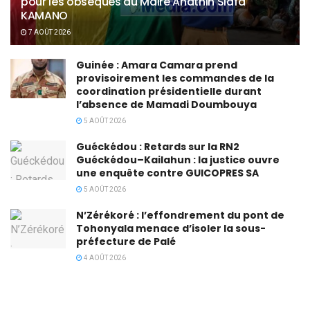
pour les obsèques du Maire Anathin Siafa
KAMANO
7 AOÛT 2026
Guinée : Amara Camara prend
provisoirement les commandes de la
coordination présidentielle durant
l’absence de Mamadi Doumbouya
5 AOÛT 2026
Guéckédou : Retards sur la RN2
Guéckédou–Kailahun : la justice ouvre
une enquête contre GUICOPRES SA
5 AOÛT 2026
N’Zérékoré : l’effondrement du pont de
Tohonyala menace d’isoler la sous-
préfecture de Palé
4 AOÛT 2026