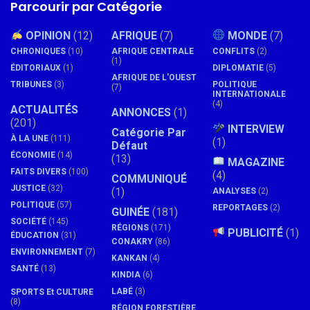
Parcourir par Catégorie
OPINION
(12)
AFRIQUE
(7)
MONDE
(7)
CHRONIQUES
(10)
AFRIQUE CENTRALE
CONFLITS
(2)
(1)
ÉDITORIAUX
(1)
DIPLOMATIE
(5)
AFRIQUE DE L'OUEST
TRIBUNES
(3)
POLITIQUE
(7)
INTERNATIONALE
(4)
ACTUALITÉS
ANNONCES
(1)
(201)
INTERVIEW
Catégorie Par
À LA UNE
(111)
(1)
Défaut
ÉCONOMIE
(14)
(13)
MAGAZINE
FAITS DIVERS
(100)
(4)
COMMUNIQUÉ
JUSTICE
(32)
(1)
ANALYSES
(2)
POLITIQUE
(57)
REPORTAGES
(2)
GUINÉE
(181)
SOCIÉTÉ
(145)
RÉGIONS
(171)
PUBLICITÉ
(1)
ÉDUCATION
(31)
CONAKRY
(86)
ENVIRONNEMENT
(7)
KANKAN
(4)
SANTÉ
(13)
KINDIA
(6)
LABÉ
(3)
SPORTS Et CULTURE
(8)
RÉGION FORESTIÈRE