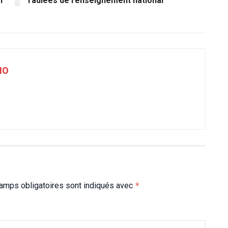
1
radiées de l’enseignement national
NO
amps obligatoires sont indiqués avec
*