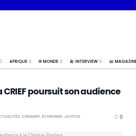
AFRIQUE
🌐 MONDE
🎤 INTERVIEW
📖 MAGAZIN
la CRIEF poursuit son audience
0
CTUALITÉS
,
CONAKRY
,
ÉCONOMIE
,
JUSTICE