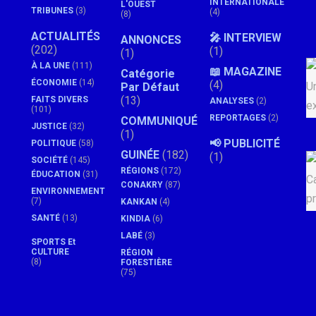
INTERNATIONALE
L'OUEST
TRIBUNES
(3)
(4)
(8)
ACTUALITÉS
🎤 INTERVIEW
ANNONCES
(202)
(1)
(1)
À LA UNE
(111)
📖 MAGAZINE
Catégorie
ÉCONOMIE
(14)
(4)
Par Défaut
(13)
FAITS DIVERS
ANALYSES
(2)
(101)
REPORTAGES
(2)
COMMUNIQUÉ
JUSTICE
(32)
(1)
📢 PUBLICITÉ
POLITIQUE
(58)
GUINÉE
(182)
(1)
SOCIÉTÉ
(145)
RÉGIONS
(172)
ÉDUCATION
(31)
CONAKRY
(87)
ENVIRONNEMENT
(7)
KANKAN
(4)
SANTÉ
(13)
KINDIA
(6)
LABÉ
(3)
SPORTS Et
CULTURE
RÉGION
(8)
FORESTIÈRE
(75)