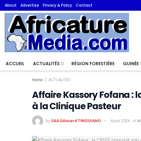
About
Advertise
Privacy & Policy
Contact
ACCUEIL
ACTUALITÉS
RÉGION FORESTIÈRE
GUINÉE
Home
ACTUALITÉS
Affaire Kassory Fofana : 
à la Clinique Pasteur
by
SAA Edouard TINGUIANO
8 juin 2026
in
A