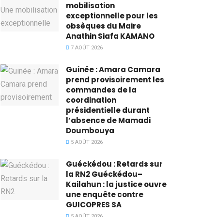
mobilisation
exceptionnelle pour les
obsèques du Maire
Anathin Siafa KAMANO
7 AOÛT 2026
Guinée : Amara Camara
prend provisoirement les
commandes de la
coordination
présidentielle durant
l’absence de Mamadi
Doumbouya
5 AOÛT 2026
Guéckédou : Retards sur
la RN2 Guéckédou–
Kailahun : la justice ouvre
une enquête contre
GUICOPRES SA
5 AOÛT 2026