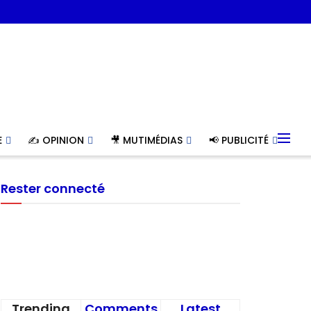
E
✍️ OPINION
🎥 MUTIMÉDIAS
📢 PUBLICITÉ
Rester connecté
Trending
Comments
Latest