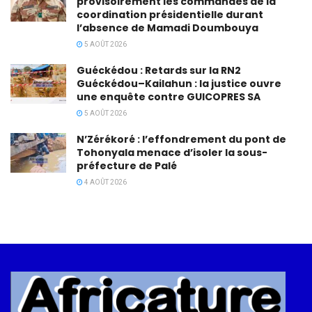
provisoirement les commandes de la
coordination présidentielle durant
l’absence de Mamadi Doumbouya
5 AOÛT 2026
Guéckédou : Retards sur la RN2
Guéckédou–Kailahun : la justice ouvre
une enquête contre GUICOPRES SA
5 AOÛT 2026
N’Zérékoré : l’effondrement du pont de
Tohonyala menace d’isoler la sous-
préfecture de Palé
4 AOÛT 2026