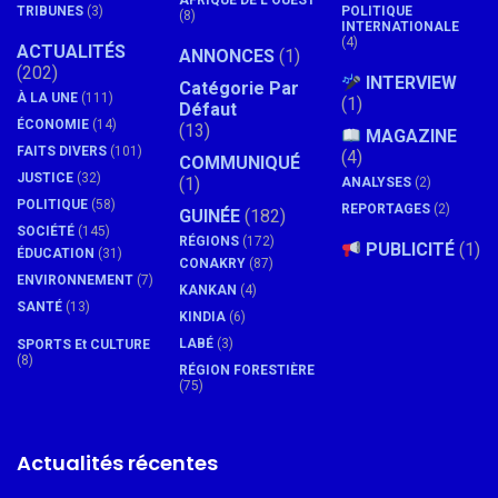
AFRIQUE DE L'OUEST
TRIBUNES
(3)
POLITIQUE
(8)
INTERNATIONALE
(4)
ACTUALITÉS
ANNONCES
(1)
(202)
INTERVIEW
Catégorie Par
À LA UNE
(111)
(1)
Défaut
ÉCONOMIE
(14)
(13)
MAGAZINE
FAITS DIVERS
(101)
(4)
COMMUNIQUÉ
JUSTICE
(32)
(1)
ANALYSES
(2)
POLITIQUE
(58)
REPORTAGES
(2)
GUINÉE
(182)
SOCIÉTÉ
(145)
RÉGIONS
(172)
PUBLICITÉ
(1)
ÉDUCATION
(31)
CONAKRY
(87)
ENVIRONNEMENT
(7)
KANKAN
(4)
SANTÉ
(13)
KINDIA
(6)
LABÉ
(3)
SPORTS Et CULTURE
(8)
RÉGION FORESTIÈRE
(75)
Actualités récentes