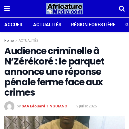
ACCUEIL
ACTUALITÉS
RÉGION FORESTIÈRE
G
Home
ACTUALITÉS
Audience criminelle à
N’Zérékoré : le parquet
annonce une réponse
pénale ferme face aux
crimes
by
SAA Edouard TINGUIANO
9 juillet 2026