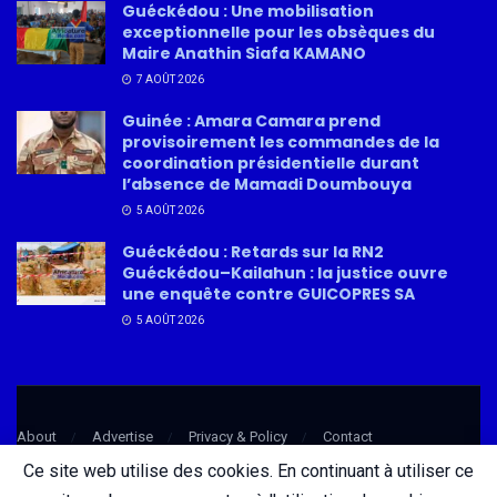
Guéckédou : Une mobilisation
exceptionnelle pour les obsèques du
Maire Anathin Siafa KAMANO
7 AOÛT 2026
Guinée : Amara Camara prend
provisoirement les commandes de la
coordination présidentielle durant
l’absence de Mamadi Doumbouya
5 AOÛT 2026
Guéckédou : Retards sur la RN2
Guéckédou–Kailahun : la justice ouvre
une enquête contre GUICOPRES SA
5 AOÛT 2026
About
Advertise
Privacy & Policy
Contact
Ce site web utilise des cookies. En continuant à utiliser ce