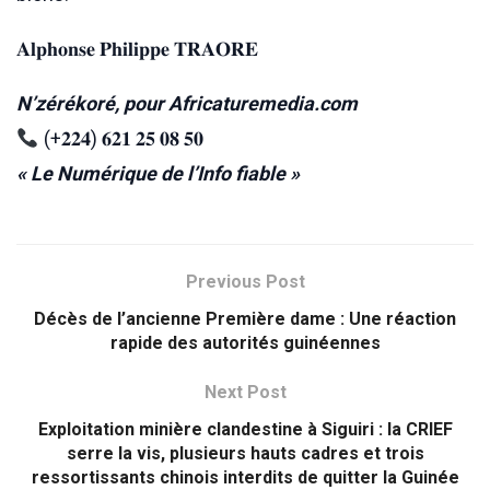
𝐀𝐥𝐩𝐡𝐨𝐧𝐬𝐞 𝐏𝐡𝐢𝐥𝐢𝐩𝐩𝐞 𝐓𝐑𝐀𝐎𝐑𝐄
N’zérékoré, pour Africaturemedia.com
(+𝟐𝟐𝟒) 𝟔𝟐𝟏 𝟐𝟓 𝟎𝟖 𝟓𝟎
« Le Numérique de l’Info fiable »
Previous Post
Décès de l’ancienne Première dame : Une réaction
rapide des autorités guinéennes
Next Post
Exploitation minière clandestine à Siguiri : la CRIEF
serre la vis, plusieurs hauts cadres et trois
ressortissants chinois interdits de quitter la Guinée