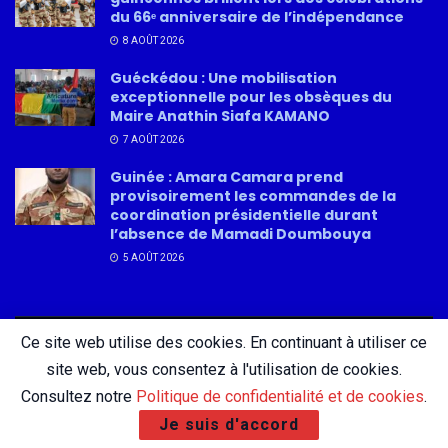
du 66ᵉ anniversaire de l’indépendance
8 AOÛT 2026
Guéckédou : Une mobilisation
exceptionnelle pour les obsèques du
Maire Anathin Siafa KAMANO
7 AOÛT 2026
Guinée : Amara Camara prend
provisoirement les commandes de la
coordination présidentielle durant
l’absence de Mamadi Doumbouya
5 AOÛT 2026
Ce site web utilise des cookies. En continuant à utiliser ce
About
Advertise
Privacy & Policy
Contact
site web, vous consentez à l'utilisation de cookies.
Consultez notre
Politique de confidentialité et de cookies
.
Je suis d'accord
© 2026 AfricatureMedia.com - Tous droits réservés |
Mentions légales
|