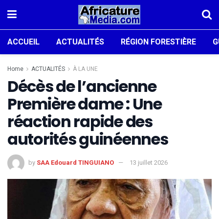
ACCUEIL
ACTUALITÉS
RÉGION FORESTIÈRE
G
Home
ACTUALITÉS
À LA UNE
Décès de l’ancienne
Première dame : Une
réaction rapide des
autorités guinéennes
by
SAA Edouard TINGUIANO
13 juillet 2026