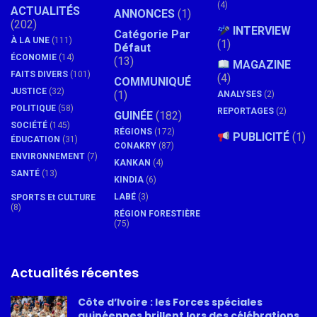
(4)
ACTUALITÉS
ANNONCES
(1)
(202)
INTERVIEW
Catégorie Par
À LA UNE
(111)
(1)
Défaut
ÉCONOMIE
(14)
(13)
MAGAZINE
FAITS DIVERS
(101)
(4)
COMMUNIQUÉ
JUSTICE
(32)
(1)
ANALYSES
(2)
POLITIQUE
(58)
REPORTAGES
(2)
GUINÉE
(182)
SOCIÉTÉ
(145)
RÉGIONS
(172)
PUBLICITÉ
(1)
ÉDUCATION
(31)
CONAKRY
(87)
ENVIRONNEMENT
(7)
KANKAN
(4)
SANTÉ
(13)
KINDIA
(6)
LABÉ
(3)
SPORTS Et CULTURE
(8)
RÉGION FORESTIÈRE
(75)
Actualités récentes
Côte d’Ivoire : les Forces spéciales
guinéennes brillent lors des célébrations