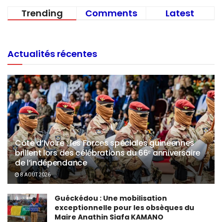
Trending
Comments
Latest
Actualités récentes
Côte d’Ivoire : les Forces spéciales guinéennes
brillent lors des célébrations du 66ᵉ anniversaire
de l’indépendance
8 AOÛT 2026
Guéckédou : Une mobilisation
exceptionnelle pour les obsèques du
Maire Anathin Siafa KAMANO