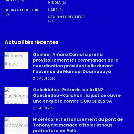
SANTÉ
(13)
KINDIA
(6)
LABÉ
(3)
SPORTS Et CULTURE
(8)
RÉGION FORESTIÈRE
(74)
Actualités récentes
Guinée : Amara Camara prend
provisoirement les commandes de la
coordination présidentielle durant
l’absence de Mamadi Doumbouya
5 AOÛT 2026
Guéckédou : Retards sur la RN2
Guéckédou–Kailahun : la justice ouvre
une enquête contre GUICOPRES SA
5 AOÛT 2026
N’Zérékoré : l’effondrement du pont de
Tohonyala menace d’isoler la sous-
préfecture de Palé