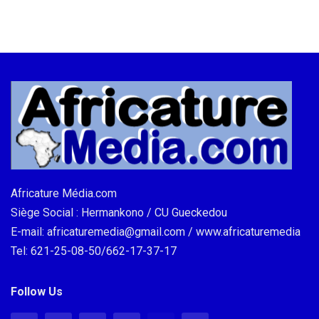
Africature Média.com
Siège Social : Hermankono / CU Gueckedou
E-mail: africaturemedia@gmail.com / www.africaturemedia
Tel: 621-25-08-50/662-17-37-17
Follow Us