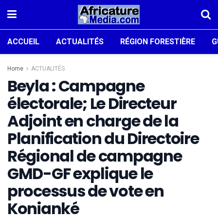
ACCUEIL
ACTUALITÉS
RÉGION FORESTIÈRE
G
Home
ACTUALITÉS
Beyla : Campagne
électorale; Le Directeur
Adjoint en charge de la
Planification du Directoire
Régional de campagne
GMD-GF explique le
processus de vote en
Konianké