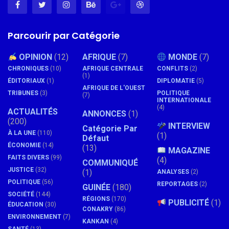
Parcourir par Catégorie
OPINION
(12)
AFRIQUE
(7)
MONDE
(7)
CHRONIQUES
(10)
AFRIQUE CENTRALE
CONFLITS
(2)
(1)
ÉDITORIAUX
(1)
DIPLOMATIE
(5)
AFRIQUE DE L'OUEST
TRIBUNES
(3)
POLITIQUE
(7)
INTERNATIONALE
(4)
ACTUALITÉS
ANNONCES
(1)
(200)
INTERVIEW
Catégorie Par
À LA UNE
(110)
(1)
Défaut
ÉCONOMIE
(14)
(13)
MAGAZINE
FAITS DIVERS
(99)
(4)
COMMUNIQUÉ
JUSTICE
(32)
(1)
ANALYSES
(2)
POLITIQUE
(56)
REPORTAGES
(2)
GUINÉE
(180)
SOCIÉTÉ
(144)
RÉGIONS
(170)
PUBLICITÉ
(1)
ÉDUCATION
(30)
CONAKRY
(86)
ENVIRONNEMENT
(7)
KANKAN
(4)