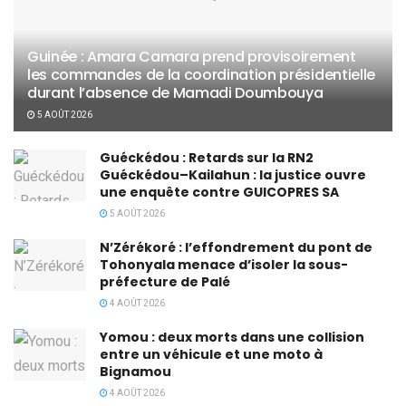
Guinée : Amara Camara prend provisoirement
les commandes de la coordination présidentielle
durant l’absence de Mamadi Doumbouya
5 AOÛT 2026
Guéckédou : Retards sur la RN2
Guéckédou–Kailahun : la justice ouvre
une enquête contre GUICOPRES SA
5 AOÛT 2026
N’Zérékoré : l’effondrement du pont de
Tohonyala menace d’isoler la sous-
préfecture de Palé
4 AOÛT 2026
Yomou : deux morts dans une collision
entre un véhicule et une moto à
Bignamou
4 AOÛT 2026