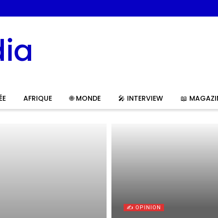
ÉE
AFRIQUE
🌐 MONDE
🎤 INTERVIEW
📖 MAGAZI
✍️ OPINION