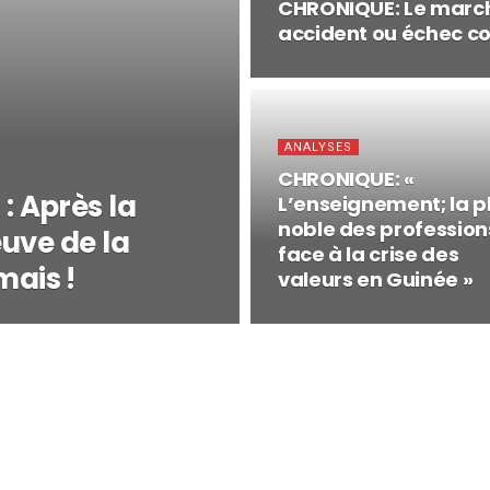
CHRONIQUE: Le marché
accident ou échec col
ANALYSES
CHRONIQUE: «
 Après la
L’enseignement; la p
noble des profession
euve de la
face à la crise des
ais !
valeurs en Guinée »