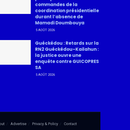
commandes de la
coordination présidentielle
durant l’absence de
Mamadi Doumbouya
5 AOÛT 2026
Guéckédou : Retards sur la
RN2 Guéckédou–Kailahun :
la justice ouvre une
enquête contre GUICOPRES
SA
5 AOÛT 2026
out
Advertise
Privacy & Policy
Contact