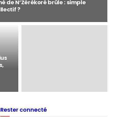
 de N’Zérékoré brûle : simple
lectif ?
lus
s,
Rester connecté