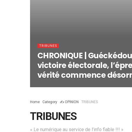
TRIBUNES
CHRONIQUE | Guéckédou :
victoire électorale, l’épr
vérité commence désorm
Home
Category
✍️ OPINION
TRIBUNES
TRIBUNES
« Le numérique au service de l’info fiable !!! »