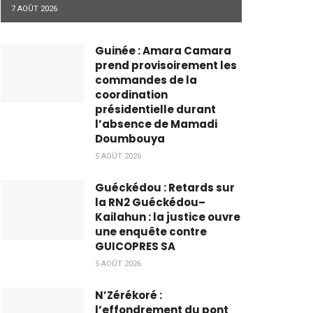
7 AOÛT 2026
Guinée : Amara Camara
prend provisoirement les
commandes de la
coordination
présidentielle durant
l’absence de Mamadi
Doumbouya
5 AOÛT 2026
Guéckédou : Retards sur
la RN2 Guéckédou–
Kailahun : la justice ouvre
une enquête contre
GUICOPRES SA
5 AOÛT 2026
N’Zérékoré :
l’effondrement du pont