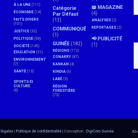
À LA UNE
(111)
📖 MAGAZINE
Catégorie
ÉCONOMIE
(14)
(4)
Par Défaut
(13)
FAITS DIVERS
ANALYSES
(2)
(101)
REPORTAGES
(2)
COMMUNIQUÉ
JUSTICE
(32)
(1)
📢 PUBLICITÉ
POLITIQUE
(58)
GUINÉE
(182)
(1)
SOCIÉTÉ
(145)
RÉGIONS
(172)
ÉDUCATION
(31)
CONAKRY
(87)
ENVIRONNEMENT
(7)
KANKAN
(4)
SANTÉ
(13)
KINDIA
(6)
LABÉ
(3)
SPORTS Et
CULTURE
RÉGION
(8)
FORESTIÈRE
(75)
 légales
|
Politique de confidentialité
| Conception :
DigiCom Guinée
Ab