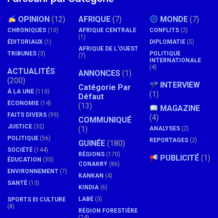
OPINION
(12)
AFRIQUE
(7)
MONDE
(7)
CHRONIQUES
(10)
AFRIQUE CENTRALE
CONFLITS
(2)
(1)
ÉDITORIAUX
(1)
DIPLOMATIE
(5)
AFRIQUE DE L'OUEST
TRIBUNES
(3)
POLITIQUE
(7)
INTERNATIONALE
(4)
ACTUALITÉS
ANNONCES
(1)
(200)
INTERVIEW
Catégorie Par
À LA UNE
(110)
(1)
Défaut
ÉCONOMIE
(14)
(13)
MAGAZINE
FAITS DIVERS
(99)
(4)
COMMUNIQUÉ
JUSTICE
(32)
(1)
ANALYSES
(2)
POLITIQUE
(56)
REPORTAGES
(2)
GUINÉE
(180)
SOCIÉTÉ
(144)
RÉGIONS
(170)
PUBLICITÉ
(1)
ÉDUCATION
(30)
CONAKRY
(86)
ENVIRONNEMENT
(7)
KANKAN
(4)
SANTÉ
(13)
KINDIA
(6)
LABÉ
(3)
SPORTS Et CULTURE
(8)
RÉGION FORESTIÈRE
(74)