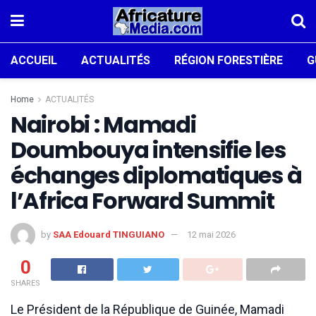
ACCUEIL
ACTUALITÉS
RÉGION FORESTIÈRE
G
Home
ACTUALITÉS
Nairobi : Mamadi
Doumbouya intensifie les
échanges diplomatiques à
l’Africa Forward Summit
by
SAA Edouard TINGUIANO
12 mai 2026
0
SHARES
Le Président de la République de Guinée, Mamadi