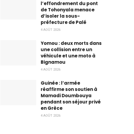
l’effondrement du pont
de Tohonyala menace
d’isoler la sous-
préfecture de Palé
4 AOÛT 2026
Yomou : deux morts dans
une collision entre un
véhicule et une moto à
Bignamou
4 AOÛT 2026
Guinée : l’armée
réaffirme son soutien à
Mamadi Doumbouya
pendant son séjour privé
en Grèce
4 AOÛT 2026