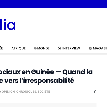
ÉE
AFRIQUE
🌐 MONDE
🎤 INTERVIEW
📖 MAGAZI
sociaux en Guinée — Quand la
e vers l’irresponsabilité
0
️ OPINION
,
CHRONIQUES
,
SOCIÉTÉ