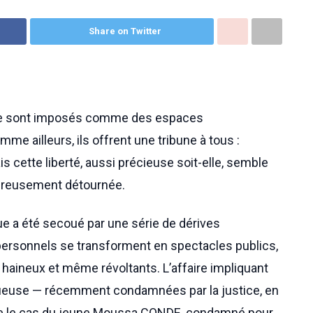
Share on Twitter
x se sont imposés comme des espaces
e ailleurs, ils offrent une tribune à tous :
s cette liberté, aussi précieuse soit-elle, semble
gereusement détournée.
e a été secoué par une série de dérives
ersonnels se transforment en spectacles publics,
s haineux et même révoltants. L’affaire impliquant
gueuse — récemment condamnées par la justice, en
joute le cas du jeune Moussa CONDE, condamné pour