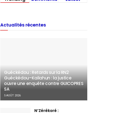
Actualités récentes
Guéckédou : Retards sur la RN2
Guéckédou–Kailahun : la justice
ouvre une enquête contre GUICOPRES
SA
5 AOÛT 2026
N’Zérékoré :