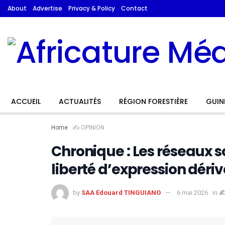
About
Advertise
Privacy & Policy
Contact
ACCUEIL
ACTUALITÉS
RÉGION FORESTIÈRE
GUIN
Home
✍️ OPINION
Chronique : Les réseaux 
liberté d’expression dériv
by
SAA Edouard TINGUIANO
6 mai 2026
in
✍