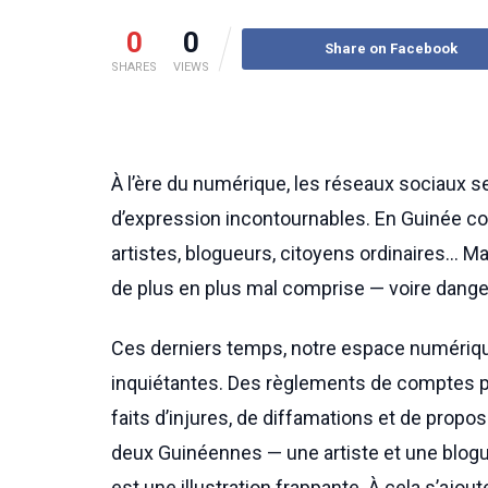
0
0
Share on Facebook
SHARES
VIEWS
À l’ère du numérique, les réseaux sociau
d’expression incontournables. En Guinée comm
artistes, blogueurs, citoyens ordinaires… Mai
de plus en plus mal comprise — voire dan
Ces derniers temps, notre espace numériqu
inquiétantes. Des règlements de comptes p
faits d’injures, de diffamations et de propo
deux Guinéennes — une artiste et une blo
est une illustration frappante. À cela s’a