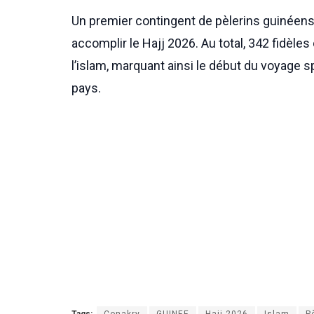
Un premier contingent de pèlerins guinéens 
accomplir le Hajj 2026. Au total, 342 fidèle
l’islam, marquant ainsi le début du voyage
pays.
Tags:
Conakry
GUINEE
Hajj 2026
Islam
P