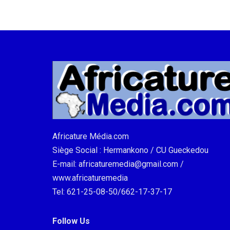
Africature Média.com
Siège Social : Hermankono / CU Gueckedou
E-mail: africaturemedia@gmail.com /
www.africaturemedia
Tel: 621-25-08-50/662-17-37-17
Follow Us