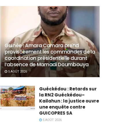
Guinée : Amara Camara prend
provisoirement les commandes de la
coordination présidentielle durant
l’absence de Mamadi Doumbouya
5 AOÛT 2026
Guéckédou : Retards sur
la RN2 Guéckédou–
Kailahun : la justice ouvre
une enquête contre
GUICOPRES SA
5 AOÛT 2026