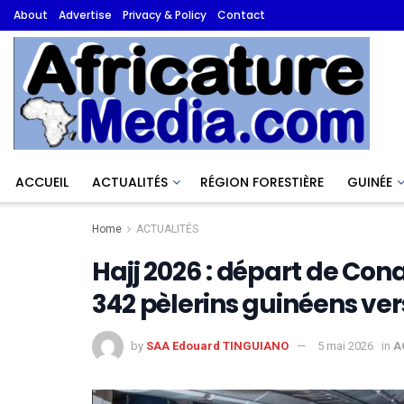
About
Advertise
Privacy & Policy
Contact
ACCUEIL
ACTUALITÉS
RÉGION FORESTIÈRE
GUINÉE
Home
ACTUALITÉS
Hajj 2026 : départ de Co
342 pèlerins guinéens vers
by
SAA Edouard TINGUIANO
5 mai 2026
in
A