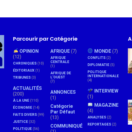
Parcourir par Catégorie
A
OPINION
AFRIQUE
(7)
MONDE
(7)
(12)
AFRIQUE
CONFLITS
(2)
CENTRALE
CHRONIQUES
(10)
DIPLOMATIE
(5)
(1)
ÉDITORIAUX
(1)
POLITIQUE
AFRIQUE DE
INTERNATIONALE
L'OUEST
TRIBUNES
(3)
(4)
(7)
ACTUALITÉS
INTERVIEW
ANNONCES
(200)
(1)
(1)
À LA UNE
(110)
MAGAZINE
Catégorie
ÉCONOMIE
(14)
(4)
Par Défaut
FAITS DIVERS
(99)
(13)
ANALYSES
(2)
JUSTICE
(32)
REPORTAGES
(2)
COMMUNIQUÉ
POLITIQUE
(56)
(1)