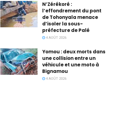
N’Zérékoré :
l’effondrement du pont
de Tohonyala menace
d’isoler la sous-
préfecture de Palé
4 AOÛT 2026
Yomou : deux morts dans
une collision entre un
véhicule et une moto à
Bignamou
4 AOÛT 2026