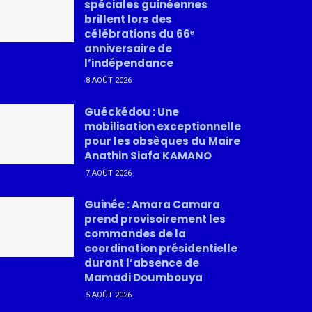
spéciales guinéennes
brillent lors des
célébrations du 66ᵉ
anniversaire de
l’indépendance
8 AOÛT 2026
Guéckédou : Une
mobilisation exceptionnelle
pour les obsèques du Maire
Anathin Siafa KAMANO
7 AOÛT 2026
Guinée : Amara Camara
prend provisoirement les
commandes de la
coordination présidentielle
durant l’absence de
Mamadi Doumbouya
5 AOÛT 2026