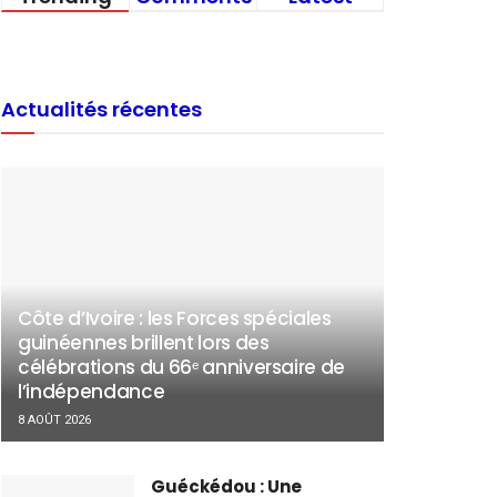
Actualités récentes
Côte d’Ivoire : les Forces spéciales
guinéennes brillent lors des
célébrations du 66ᵉ anniversaire de
l’indépendance
8 AOÛT 2026
Guéckédou : Une