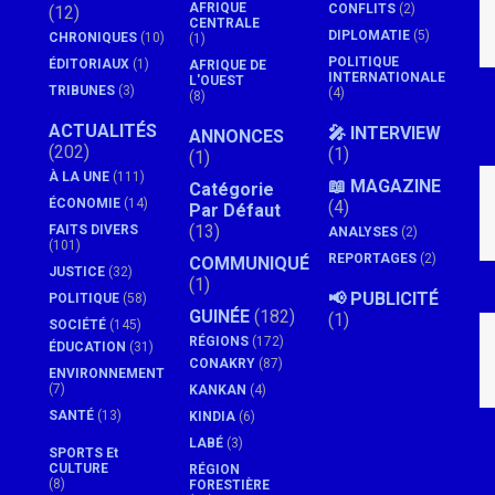
AFRIQUE
CONFLITS
(2)
(12)
CENTRALE
DIPLOMATIE
(5)
CHRONIQUES
(10)
(1)
POLITIQUE
ÉDITORIAUX
(1)
AFRIQUE DE
INTERNATIONALE
L'OUEST
TRIBUNES
(3)
(4)
(8)
ACTUALITÉS
🎤 INTERVIEW
ANNONCES
(202)
(1)
(1)
À LA UNE
(111)
📖 MAGAZINE
Catégorie
ÉCONOMIE
(14)
(4)
Par Défaut
(13)
FAITS DIVERS
ANALYSES
(2)
(101)
REPORTAGES
(2)
COMMUNIQUÉ
JUSTICE
(32)
(1)
📢 PUBLICITÉ
POLITIQUE
(58)
GUINÉE
(182)
(1)
SOCIÉTÉ
(145)
RÉGIONS
(172)
ÉDUCATION
(31)
CONAKRY
(87)
ENVIRONNEMENT
(7)
KANKAN
(4)
SANTÉ
(13)
KINDIA
(6)
LABÉ
(3)
SPORTS Et
CULTURE
RÉGION
(8)
FORESTIÈRE