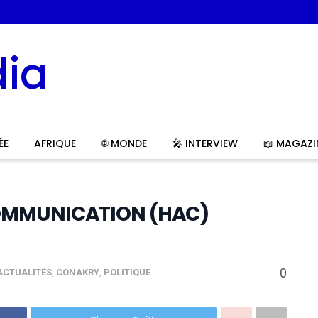
ÉE
AFRIQUE
🌐 MONDE
🎤 INTERVIEW
📖 MAGAZI
COMMUNICATION (HAC)
0
ACTUALITÉS
,
CONAKRY
,
POLITIQUE