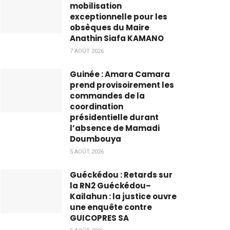
mobilisation
exceptionnelle pour les
obsèques du Maire
Anathin Siafa KAMANO
7 AOÛT 2026
Guinée : Amara Camara
prend provisoirement les
commandes de la
coordination
présidentielle durant
l’absence de Mamadi
Doumbouya
5 AOÛT 2026
Guéckédou : Retards sur
la RN2 Guéckédou–
Kailahun : la justice ouvre
une enquête contre
GUICOPRES SA