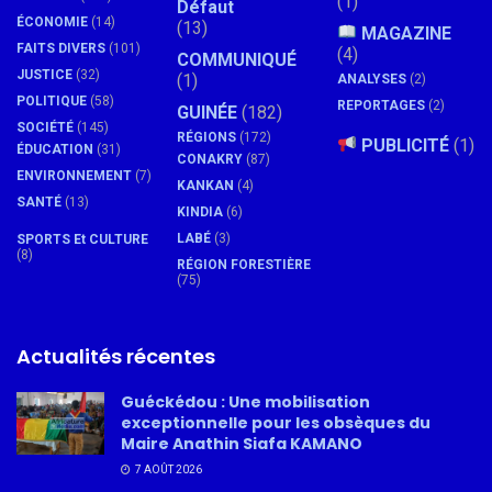
(1)
Défaut
ÉCONOMIE
(14)
(13)
MAGAZINE
FAITS DIVERS
(101)
(4)
COMMUNIQUÉ
JUSTICE
(32)
(1)
ANALYSES
(2)
POLITIQUE
(58)
REPORTAGES
(2)
GUINÉE
(182)
SOCIÉTÉ
(145)
RÉGIONS
(172)
PUBLICITÉ
(1)
ÉDUCATION
(31)
CONAKRY
(87)
ENVIRONNEMENT
(7)
KANKAN
(4)
SANTÉ
(13)
KINDIA
(6)
LABÉ
(3)
SPORTS Et CULTURE
(8)
RÉGION FORESTIÈRE
(75)
Actualités récentes
Guéckédou : Une mobilisation
exceptionnelle pour les obsèques du
Maire Anathin Siafa KAMANO
7 AOÛT 2026