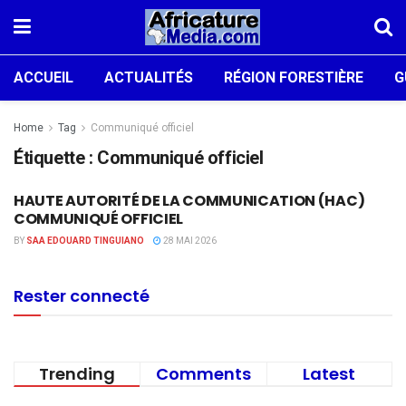
ACCUEIL
ACTUALITÉS
RÉGION FORESTIÈRE
G
Home
Tag
Communiqué officiel
Étiquette :
Communiqué officiel
HAUTE AUTORITÉ DE LA COMMUNICATION (HAC)
ACTUALITÉS
COMMUNIQUÉ OFFICIEL
BY
SAA EDOUARD TINGUIANO
28 MAI 2026
Rester connecté
Trending
Comments
Latest