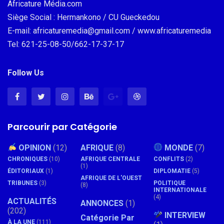
Africature Média.com
Siège Social : Hermankono / CU Gueckedou
E-mail: africaturemedia@gmail.com / www.africaturemedia
Tel: 621-25-08-50/662-17-37-17
Follow Us
Parcourir par Catégorie
OPINION
(12)
AFRIQUE
(8)
MONDE
(7)
CHRONIQUES
(10)
AFRIQUE CENTRALE
CONFLITS
(2)
(1)
ÉDITORIAUX
(1)
DIPLOMATIE
(5)
AFRIQUE DE L'OUEST
TRIBUNES
(3)
POLITIQUE
(8)
INTERNATIONALE
(4)
ACTUALITÉS
ANNONCES
(1)
(202)
INTERVIEW
Catégorie Par
À LA UNE
(111)