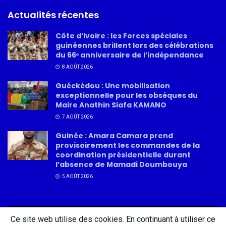
Actualités récentes
Côte d’Ivoire : les Forces spéciales
guinéennes brillent lors des célébrations
du 66ᵉ anniversaire de l’indépendance
8 AOÛT 2026
Guéckédou : Une mobilisation
exceptionnelle pour les obsèques du
Maire Anathin Siafa KAMANO
7 AOÛT 2026
Guinée : Amara Camara prend
provisoirement les commandes de la
coordination présidentielle durant
l’absence de Mamadi Doumbouya
5 AOÛT 2026
Ce site web utilise des cookies. En continuant à utiliser ce