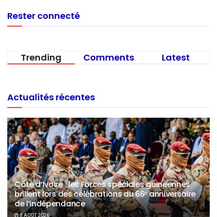
Rester connecté
Trending
Comments
Latest
Actualités récentes
Côte d’Ivoire : les Forces spéciales guinéennes
brillent lors des célébrations du 66ᵉ anniversaire
de l’indépendance
8 AOÛT 2026