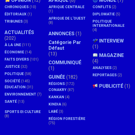
OPINION
(12)
AFRIQUE
(8)
MONDE
(7)
CHRONIQUES
(10)
AFRIQUE CENTRALE
CONFLITS
(2)
(1)
ÉDITORIAUX
(1)
DIPLOMATIE
(5)
AFRIQUE DE L'OUEST
TRIBUNES
(3)
POLITIQUE
(8)
INTERNATIONALE
(4)
ACTUALITÉS
ANNONCES
(1)
(202)
INTERVIEW
Catégorie Par
À LA UNE
(111)
(1)
Défaut
ÉCONOMIE
(14)
(13)
MAGAZINE
FAITS DIVERS
(101)
(4)
COMMUNIQUÉ
JUSTICE
(32)
(1)
ANALYSES
(2)
POLITIQUE
(58)
REPORTAGES
(2)
GUINÉE
(182)
SOCIÉTÉ
(145)
RÉGIONS
(172)
PUBLICITÉ
(1)
ÉDUCATION
(31)
CONAKRY
(87)
ENVIRONNEMENT
(7)
KANKAN
(4)
SANTÉ
(13)
KINDIA
(6)
LABÉ
(3)
SPORTS Et CULTURE
(8)
RÉGION FORESTIÈRE
(75)