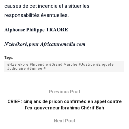
causes de cet incendie et à situer les
responsabilités éventuelles.
𝐀𝐥𝐩𝐡𝐨𝐧𝐬𝐞 𝐏𝐡𝐢𝐥𝐢𝐩𝐩𝐞 𝐓𝐑𝐀𝐎𝐑𝐄
𝑵’𝒛𝒆́𝒓𝒆́𝒌𝒐𝒓𝒆́, 𝒑𝒐𝒖𝒓 𝑨𝒇𝒓𝒊𝒄𝒂𝒕𝒖𝒓𝒆𝒎𝒆𝒅𝒊𝒂.𝒄𝒐𝒎
Tags:
#Nzérékoré #Incendie #Grand Marché #Justice #Enquête
Judiciaire #Guinée #
Previous Post
CRIEF : cinq ans de prison confirmés en appel contre
l’ex-gouverneur Ibrahima Chérif Bah
Next Post