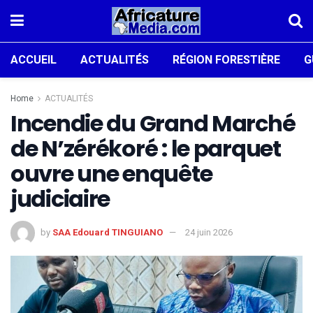
ACCUEIL
ACTUALITÉS
RÉGION FORESTIÈRE
G
Home
ACTUALITÉS
Incendie du Grand Marché
de N’zérékoré : le parquet
ouvre une enquête
judiciaire
by
SAA Edouard TINGUIANO
24 juin 2026