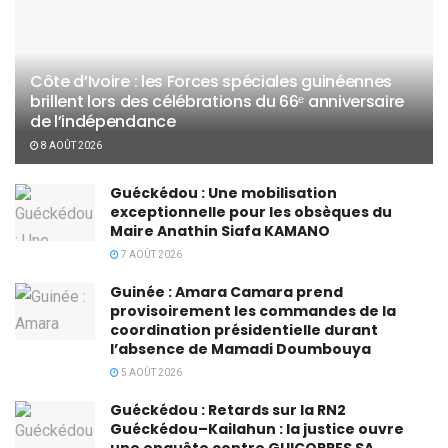
Côte d’Ivoire : les Forces spéciales guinéennes
brillent lors des célébrations du 66ᵉ anniversaire
de l’indépendance
8 AOÛT 2026
Guéckédou : Une mobilisation
exceptionnelle pour les obsèques du
Maire Anathin Siafa KAMANO
7 AOÛT 2026
Guinée : Amara Camara prend
provisoirement les commandes de la
coordination présidentielle durant
l’absence de Mamadi Doumbouya
5 AOÛT 2026
Guéckédou : Retards sur la RN2
Guéckédou–Kailahun : la justice ouvre
une enquête contre GUICOPRES SA