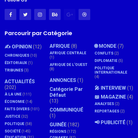
Parcourir par Catégorie
AFRIQUE
(8)
🌐 MONDE
(7)
✍️ OPINION
(12)
AFRIQUE CENTRALE
CONFLITS
(2)
CHRONIQUES
(10)
(1)
DIPLOMATIE
(5)
ÉDITORIAUX
(1)
AFRIQUE DE L'OUEST
POLITIQUE
(8)
TRIBUNES
(3)
INTERNATIONALE
(4)
ANNONCES
(1)
ACTUALITÉS
(202)
🎤 INTERVIEW
(1)
Catégorie Par
À LA UNE
(111)
Défaut
📖 MAGAZINE
(4)
(13)
ÉCONOMIE
(14)
ANALYSES
(2)
FAITS DIVERS
(101)
COMMUNIQUÉ
REPORTAGES
(2)
(1)
JUSTICE
(32)
📢 PUBLICITÉ
(1)
POLITIQUE
(58)
GUINÉE
(182)
SOCIÉTÉ
(145)
RÉGIONS
(172)
ÉDUCATION
(31)
CONAKRY
(87)