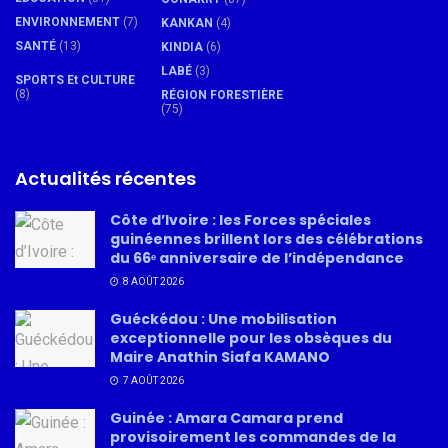
ENVIRONNEMENT
(7)
KANKAN
(4)
SANTÉ
(13)
KINDIA
(6)
LABÉ
(3)
SPORTS Et CULTURE
(8)
RÉGION FORESTIÈRE
(75)
Actualités récentes
Côte d’Ivoire : les Forces spéciales
guinéennes brillent lors des célébrations
du 66ᵉ anniversaire de l’indépendance
8 AOÛT 2026
Guéckédou : Une mobilisation
exceptionnelle pour les obsèques du
Maire Anathin Siafa KAMANO
7 AOÛT 2026
Guinée : Amara Camara prend
provisoirement les commandes de la