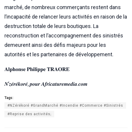
marché, de nombreux commerçants restent dans
l’incapacité de relancer leurs activités en raison de la
destruction totale de leurs boutiques. La
reconstruction et l’accompagnement des sinistrés
demeurent ainsi des défis majeurs pour les
autorités et les partenaires de développement.
𝐀𝐥𝐩𝐡𝐨𝐧𝐬𝐞 𝐏𝐡𝐢𝐥𝐢𝐩𝐩𝐞 𝐓𝐑𝐀𝐎𝐑𝐄
𝑵’𝒛𝒆́𝒓𝒆́𝒌𝒐𝒓𝒆́, 𝒑𝒐𝒖𝒓 𝑨𝒇𝒓𝒊𝒄𝒂𝒕𝒖𝒓𝒆𝒎𝒆𝒅𝒊𝒂.𝒄𝒐𝒎
Tags:
#NZérékoré #GrandMarché #Incendie #Commerce #Sinistrés
#Reprise des activités;