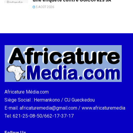
5 AOÛT 2026
Africature Média.com
Siège Social : Hermankono / CU Gueckedou
E-mail: africaturemedia@gmail.com / www.africaturemedia
Tel: 621-25-08-50/662-17-37-17
Follow Us