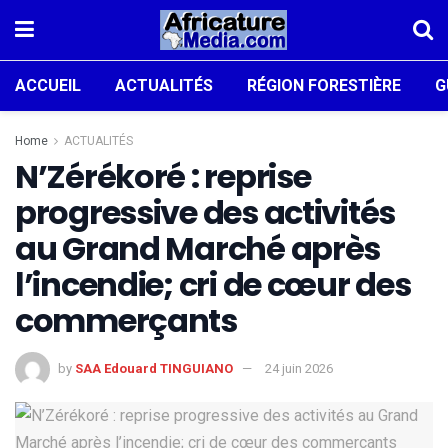
ACCUEIL
ACTUALITÉS
RÉGION FORESTIÈRE
G
Home
ACTUALITÉS
N’Zérékoré : reprise
progressive des activités
au Grand Marché après
l’incendie; cri de cœur des
commerçants
by
SAA Edouard TINGUIANO
24 juin 2026