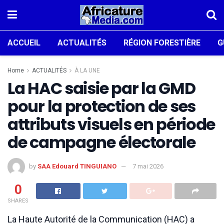
ACCUEIL
ACTUALITÉS
RÉGION FORESTIÈRE
G
Home
ACTUALITÉS
À LA UNE
La HAC saisie par la GMD
pour la protection de ses
attributs visuels en période
de campagne électorale
by
SAA Edouard TINGUIANO
7 mai 2026
0
SHARES
La Haute Autorité de la Communication (HAC) a