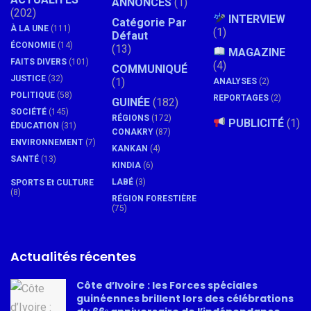
ANNONCES
(1)
(202)
INTERVIEW
Catégorie Par
À LA UNE
(111)
(1)
Défaut
ÉCONOMIE
(14)
(13)
MAGAZINE
FAITS DIVERS
(101)
(4)
COMMUNIQUÉ
JUSTICE
(32)
(1)
ANALYSES
(2)
POLITIQUE
(58)
REPORTAGES
(2)
GUINÉE
(182)
SOCIÉTÉ
(145)
RÉGIONS
(172)
PUBLICITÉ
(1)
ÉDUCATION
(31)
CONAKRY
(87)
ENVIRONNEMENT
(7)
KANKAN
(4)
SANTÉ
(13)
KINDIA
(6)
LABÉ
(3)
SPORTS Et CULTURE
(8)
RÉGION FORESTIÈRE
(75)
Actualités récentes
Côte d’Ivoire : les Forces spéciales
guinéennes brillent lors des célébrations