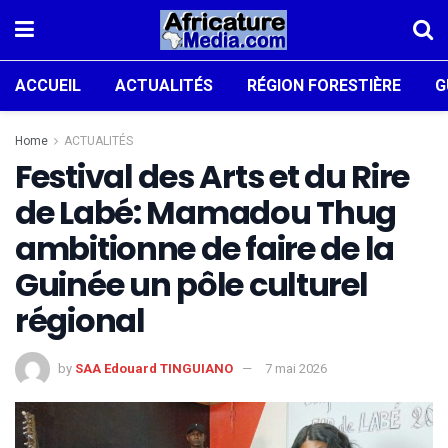
ACCUEIL
ACTUALITÉS
RÉGION FORESTIÈRE
G
Home
ACTUALITÉS
Festival des Arts et du Rire
de Labé: Mamadou Thug
ambitionne de faire de la
Guinée un pôle culturel
régional
by
SAA Edouard TINGUIANO
7 mai 2026