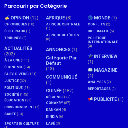
Parcourir par Catégorie
OPINION
(12)
AFRIQUE
(8)
MONDE
(7)
CHRONIQUES
(10)
AFRIQUE CENTRALE
CONFLITS
(2)
(1)
ÉDITORIAUX
(1)
DIPLOMATIE
(5)
AFRIQUE DE L'OUEST
TRIBUNES
(3)
POLITIQUE
(8)
INTERNATIONALE
(4)
ACTUALITÉS
ANNONCES
(1)
(202)
INTERVIEW
Catégorie Par
À LA UNE
(111)
(1)
Défaut
ÉCONOMIE
(14)
(13)
MAGAZINE
FAITS DIVERS
(101)
(4)
COMMUNIQUÉ
JUSTICE
(32)
(1)
ANALYSES
(2)
POLITIQUE
(58)
REPORTAGES
(2)
GUINÉE
(182)
SOCIÉTÉ
(145)
RÉGIONS
(172)
PUBLICITÉ
(1)
ÉDUCATION
(31)
CONAKRY
(87)
ENVIRONNEMENT
(7)
KANKAN
(4)
SANTÉ
(13)
KINDIA
(6)
LABÉ
(3)
SPORTS Et CULTURE
(8)