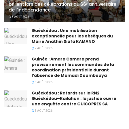
brillent lors des célébrations du 66ᵉ anniversaire
de l’indépendance
8 AOÛT 2026
Guéckédou : Une mobilisation
exceptionnelle pour les obsèques du
Maire Anathin Siafa KAMANO
7 AOÛT 2026
Guinée : Amara Camara prend
provisoirement les commandes de la
coordination présidentielle durant
l’absence de Mamadi Doumbouya
5 AOÛT 2026
Guéckédou : Retards sur la RN2
Guéckédou–Kailahun : la justice ouvre
une enquête contre GUICOPRES SA
5 AOÛT 2026