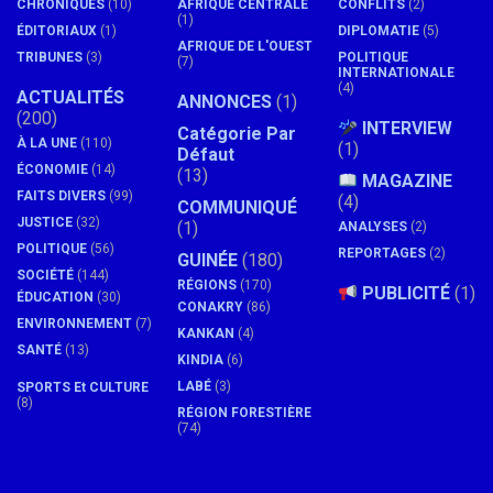
CHRONIQUES
(10)
AFRIQUE CENTRALE
CONFLITS
(2)
(1)
ÉDITORIAUX
(1)
DIPLOMATIE
(5)
AFRIQUE DE L'OUEST
TRIBUNES
(3)
POLITIQUE
(7)
INTERNATIONALE
(4)
ACTUALITÉS
ANNONCES
(1)
(200)
INTERVIEW
Catégorie Par
À LA UNE
(110)
(1)
Défaut
ÉCONOMIE
(14)
(13)
MAGAZINE
FAITS DIVERS
(99)
(4)
COMMUNIQUÉ
JUSTICE
(32)
(1)
ANALYSES
(2)
POLITIQUE
(56)
REPORTAGES
(2)
GUINÉE
(180)
SOCIÉTÉ
(144)
RÉGIONS
(170)
PUBLICITÉ
(1)
ÉDUCATION
(30)
CONAKRY
(86)
ENVIRONNEMENT
(7)
KANKAN
(4)
SANTÉ
(13)
KINDIA
(6)
LABÉ
(3)
SPORTS Et CULTURE
(8)
RÉGION FORESTIÈRE
(74)