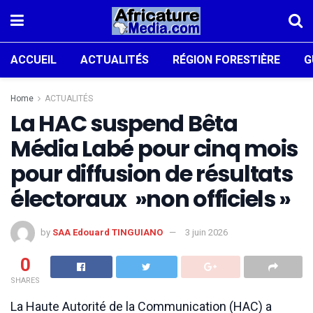
ACCUEIL
ACTUALITÉS
RÉGION FORESTIÈRE
G
Home
ACTUALITÉS
La HAC suspend Bêta
Média Labé pour cinq mois
pour diffusion de résultats
électoraux »non officiels »
by
SAA Edouard TINGUIANO
3 juin 2026
0
SHARES
La Haute Autorité de la Communication (HAC) a