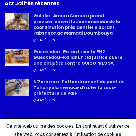
Actualités récentes
Guinée : Amara Camara prend
provisoirement les commandes de la
coordination présidentielle durant
l’absence de Mamadi Doumbouya
5 AOÛT 2026
Guéckédou : Retards sur la RN2
Guéckédou–Kailahun : la justice ouvre
une enquête contre GUICOPRES SA
5 AOÛT 2026
N’Zérékoré : l’effondrement du pont de
Tohonyala menace d’isoler la sous-
préfecture de Palé
4 AOÛT 2026
Ce site web utilise des cookies. En continuant à utiliser ce
About
Advertise
Privacy & Policy
Contact
site web, vous consentez à l'utilisation de cookies.