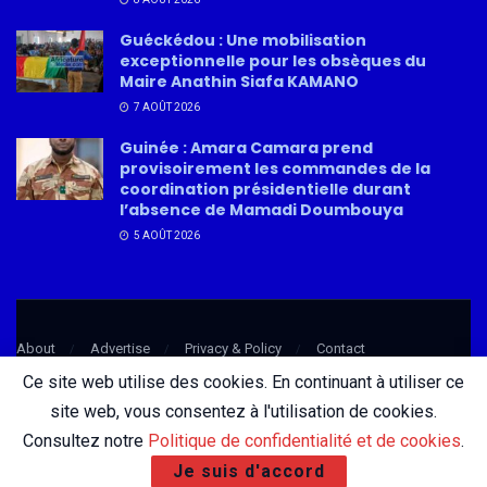
Guéckédou : Une mobilisation
exceptionnelle pour les obsèques du
Maire Anathin Siafa KAMANO
7 AOÛT 2026
Guinée : Amara Camara prend
provisoirement les commandes de la
coordination présidentielle durant
l’absence de Mamadi Doumbouya
5 AOÛT 2026
About
Advertise
Privacy & Policy
Contact
Ce site web utilise des cookies. En continuant à utiliser ce
site web, vous consentez à l'utilisation de cookies.
© 2026 AfricatureMedia.com - Tous droits réservés |
Mentions légales
|
Consultez notre
Politique de confidentialité et de cookies
.
Politique de confidentialité
| Conception :
DigiCom Guinée
Je suis d'accord