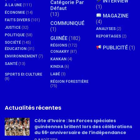
INTERVIEW
Catégorie Par
À LA UNE
(111)
(1)
Défaut
ÉCONOMIE
(14)
(13)
MAGAZINE
FAITS DIVERS
(101)
(4)
COMMUNIQUÉ
JUSTICE
(32)
(1)
ANALYSES
(2)
POLITIQUE
(58)
REPORTAGES
(2)
GUINÉE
(182)
SOCIÉTÉ
(145)
RÉGIONS
(172)
PUBLICITÉ
(1)
ÉDUCATION
(31)
CONAKRY
(87)
ENVIRONNEMENT
(7)
KANKAN
(4)
SANTÉ
(13)
KINDIA
(6)
LABÉ
(3)
SPORTS Et CULTURE
(8)
RÉGION FORESTIÈRE
(75)
Actualités récentes
Côte d’Ivoire : les Forces spéciales
guinéennes brillent lors des célébrations
du 66ᵉ anniversaire de l’indépendance
8 AOÛT 2026