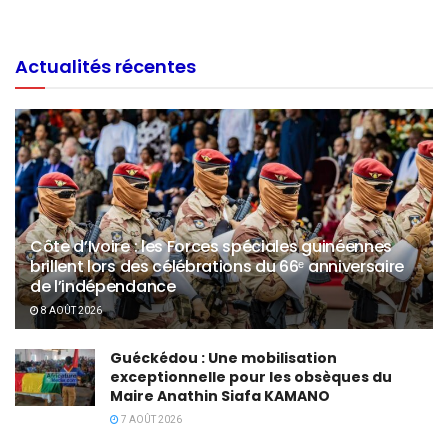
Actualités récentes
Côte d’Ivoire : les Forces spéciales guinéennes
brillent lors des célébrations du 66ᵉ anniversaire
de l’indépendance
8 AOÛT 2026
Guéckédou : Une mobilisation
exceptionnelle pour les obsèques du
Maire Anathin Siafa KAMANO
7 AOÛT 2026