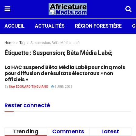
ACCUEIL
ACTUALITÉS
RÉGION FORESTIÈRE
G
Home
Tag
Suspension; Bêta Média Labé;
Étiquette :
Suspension; Bêta Média Labé;
La HAC suspend Bêta Média Labé pour cinq mois
ACTUALITÉS
pour diffusion de résultats électoraux »non
officiels »
BY
SAA EDOUARD TINGUIANO
3 JUIN 2026
Rester connecté
Trending
Comments
Latest