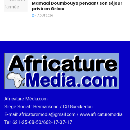
Mamadi Doumbouya pendant son séjour
privé en Grèce
4 AOÛT 2026
Africature Média.com
Siège Social : Hermankono / CU Gueckedou
E-mail: africaturemedia@gmail.com / www.africaturemedia
Tel: 621-25-08-50/662-17-37-17