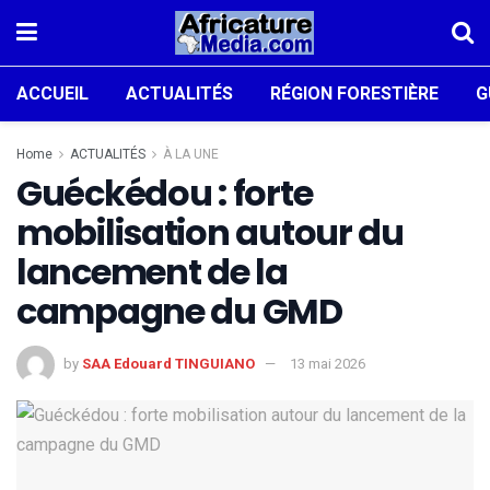
ACCUEIL
ACTUALITÉS
RÉGION FORESTIÈRE
G
Home
ACTUALITÉS
À LA UNE
Guéckédou : forte
mobilisation autour du
lancement de la
campagne du GMD
by
SAA Edouard TINGUIANO
13 mai 2026