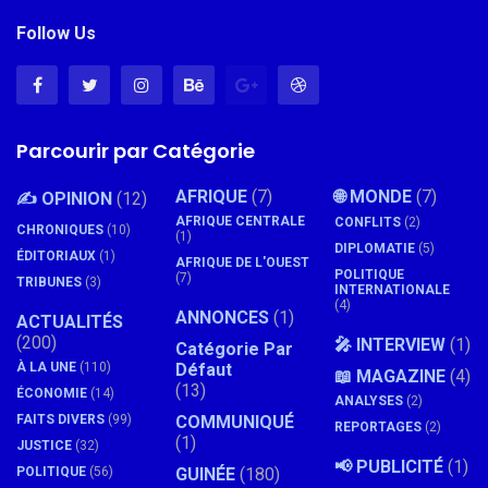
Follow Us
Parcourir par Catégorie
AFRIQUE
(7)
🌐 MONDE
(7)
✍️ OPINION
(12)
AFRIQUE CENTRALE
CONFLITS
(2)
CHRONIQUES
(10)
(1)
DIPLOMATIE
(5)
ÉDITORIAUX
(1)
AFRIQUE DE L'OUEST
POLITIQUE
(7)
TRIBUNES
(3)
INTERNATIONALE
(4)
ANNONCES
(1)
ACTUALITÉS
(200)
🎤 INTERVIEW
(1)
Catégorie Par
À LA UNE
(110)
Défaut
📖 MAGAZINE
(4)
(13)
ÉCONOMIE
(14)
ANALYSES
(2)
FAITS DIVERS
(99)
COMMUNIQUÉ
REPORTAGES
(2)
(1)
JUSTICE
(32)
📢 PUBLICITÉ
(1)
POLITIQUE
(56)
GUINÉE
(180)