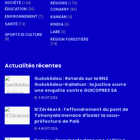
SOCIÉTÉ
(144)
RÉGIONS
(170)
ÉDUCATION
(30)
CONAKRY
(86)
ENVIRONNEMENT
(7)
KANKAN
(4)
SANTÉ
(13)
KINDIA
(6)
LABÉ
(3)
SPORTS Et CULTURE
(8)
RÉGION FORESTIÈRE
(74)
Actualités récentes
Guéckédou : Retards sur la RN2
Guéckédou–Kailahun : la justice ouvre
une enquête contre GUICOPRES SA
5 AOÛT 2026
N’Zérékoré : l’effondrement du pont de
Tohonyala menace d’isoler la sous-
préfecture de Palé
4 AOÛT 2026