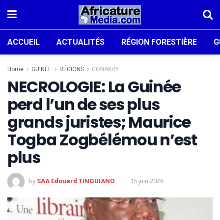
ACCUEIL
ACTUALITÉS
RÉGION FORESTIÈRE
G
Home
GUINÉE
RÉGIONS
CONAKRY
NECROLOGIE: La Guinée
perd l’un de ses plus
grands juristes; Maurice
Togba Zogbélémou n’est
plus
by
SAA Edouard TINGUIANO
15 juin 2026