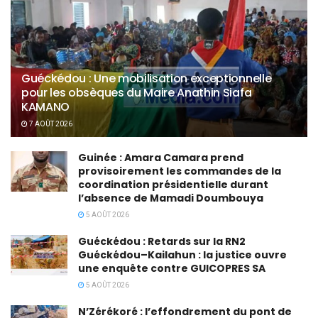
Guéckédou : Une mobilisation exceptionnelle
pour les obsèques du Maire Anathin Siafa
KAMANO
7 AOÛT 2026
Guinée : Amara Camara prend
provisoirement les commandes de la
coordination présidentielle durant
l’absence de Mamadi Doumbouya
5 AOÛT 2026
Guéckédou : Retards sur la RN2
Guéckédou–Kailahun : la justice ouvre
une enquête contre GUICOPRES SA
5 AOÛT 2026
N’Zérékoré : l’effondrement du pont de