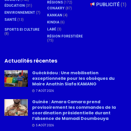
RÉGIONS
(172)
PUBLICITÉ
(1)
ÉDUCATION
(31)
CONAKRY
(87)
ENVIRONNEMENT
(7)
KANKAN
(4)
SANTÉ
(13)
KINDIA
(6)
LABÉ
(3)
SPORTS Et CULTURE
(8)
RÉGION FORESTIÈRE
(75)
Actualités récentes
Guéckédou : Une mobilisation
exceptionnelle pour les obsèques du
Maire Anathin Siafa KAMANO
7 AOÛT 2026
Guinée : Amara Camara prend
provisoirement les commandes de la
coordination présidentielle durant
l’absence de Mamadi Doumbouya
5 AOÛT 2026