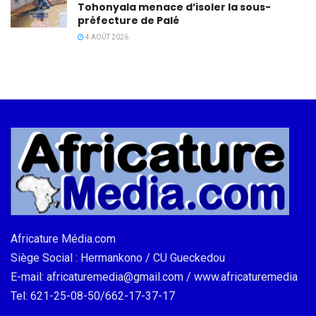
Tohonyala menace d’isoler la sous-
préfecture de Palé
4 AOÛT 2026
Africature Média.com
Siège Social : Hermankono / CU Gueckedou
E-mail: africaturemedia@gmail.com / www.africaturemedia
Tel: 621-25-08-50/662-17-37-17