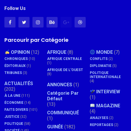
Follow Us
Parcourir par Catégorie
OPINION
(12)
AFRIQUE
(8)
MONDE
(7)
CHRONIQUES
(10)
AFRIQUE CENTRALE
CONFLITS
(2)
(1)
ÉDITORIAUX
(1)
DIPLOMATIE
(5)
AFRIQUE DE L'OUEST
TRIBUNES
(3)
POLITIQUE
(8)
INTERNATIONALE
(4)
ACTUALITÉS
ANNONCES
(1)
(202)
INTERVIEW
Catégorie Par
À LA UNE
(111)
(1)
Défaut
ÉCONOMIE
(14)
(13)
MAGAZINE
FAITS DIVERS
(101)
(4)
COMMUNIQUÉ
JUSTICE
(32)
(1)
ANALYSES
(2)
POLITIQUE
(58)
REPORTAGES
(2)
GUINÉE
(182)
SOCIÉTÉ
(145)