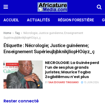
ACCUEIL
ACTUALITÉS
RÉGION FORESTIÈRE
G
Home
Tag
Nécrologie; Justice guinéenne; Enseignement
SupérieujbjbknikjliopHOùyz_ç
Étiquette :
Nécrologie; Justice guinéenne;
Enseignement SupérieujbjbknikjliopHOùyz_ç
NECROLOGIE: La Guinée perd
CONAKRY
l’un de ses plus grands
juristes; Maurice Togba
Zogbélémou n’est plus
BY
SAA EDOUARD TINGUIANO
15 JUIN 2026
Rester connecté