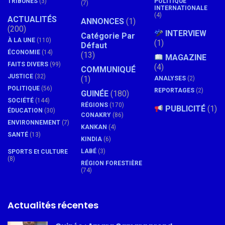
TRIBUNES
(3)
POLITIQUE
(7)
INTERNATIONALE
(4)
ACTUALITÉS
ANNONCES
(1)
(200)
INTERVIEW
Catégorie Par
À LA UNE
(110)
(1)
Défaut
ÉCONOMIE
(14)
(13)
MAGAZINE
FAITS DIVERS
(99)
(4)
COMMUNIQUÉ
JUSTICE
(32)
(1)
ANALYSES
(2)
POLITIQUE
(56)
REPORTAGES
(2)
GUINÉE
(180)
SOCIÉTÉ
(144)
RÉGIONS
(170)
PUBLICITÉ
(1)
ÉDUCATION
(30)
CONAKRY
(86)
ENVIRONNEMENT
(7)
KANKAN
(4)
SANTÉ
(13)
KINDIA
(6)
LABÉ
(3)
SPORTS Et CULTURE
(8)
RÉGION FORESTIÈRE
(74)
Actualités récentes