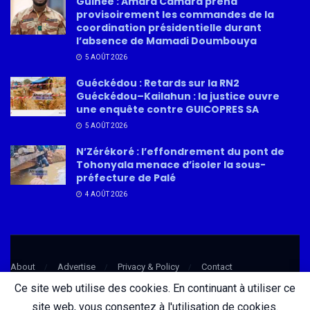
Guinée : Amara Camara prend
provisoirement les commandes de la
coordination présidentielle durant
l’absence de Mamadi Doumbouya
5 AOÛT 2026
Guéckédou : Retards sur la RN2
Guéckédou–Kailahun : la justice ouvre
une enquête contre GUICOPRES SA
5 AOÛT 2026
N’Zérékoré : l’effondrement du pont de
Tohonyala menace d’isoler la sous-
préfecture de Palé
4 AOÛT 2026
About
Advertise
Privacy & Policy
Contact
Ce site web utilise des cookies. En continuant à utiliser ce
site web, vous consentez à l'utilisation de cookies.