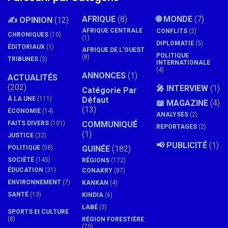
AFRIQUE
(8)
🌐 MONDE
(7)
✍️ OPINION
(12)
AFRIQUE CENTRALE
CONFLITS
(2)
CHRONIQUES
(10)
(1)
DIPLOMATIE
(5)
ÉDITORIAUX
(1)
AFRIQUE DE L'OUEST
POLITIQUE
(8)
TRIBUNES
(3)
INTERNATIONALE
(4)
ANNONCES
(1)
ACTUALITÉS
(202)
🎤 INTERVIEW
(1)
Catégorie Par
À LA UNE
(111)
Défaut
📖 MAGAZINE
(4)
(13)
ÉCONOMIE
(14)
ANALYSES
(2)
FAITS DIVERS
(101)
COMMUNIQUÉ
REPORTAGES
(2)
(1)
JUSTICE
(32)
📢 PUBLICITÉ
(1)
POLITIQUE
(58)
GUINÉE
(182)
SOCIÉTÉ
(145)
RÉGIONS
(172)
ÉDUCATION
(31)
CONAKRY
(87)
ENVIRONNEMENT
(7)
KANKAN
(4)
SANTÉ
(13)
KINDIA
(6)
LABÉ
(3)
SPORTS Et CULTURE
(8)
RÉGION FORESTIÈRE
(75)