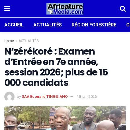
ACCUEIL
ACTUALITÉS
RÉGION FORESTIÈRE
G
Home
ACTUALITÉS
N’zérékoré : Examen
d’Entrée en 7e année,
session 2026; plus de 15
000 candidats
by
SAA Edouard TINGUIANO
18 juin 2026