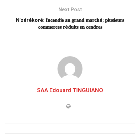
Next Post
N’zérékoré: 𝐈𝐧𝐜𝐞𝐧𝐝𝐢𝐞 𝐚𝐮 𝐠𝐫𝐚𝐧𝐝 𝐦𝐚𝐫𝐜𝐡é; 𝐩𝐥𝐮𝐬𝐢𝐞𝐮𝐫𝐬
𝐜𝐨𝐦𝐦𝐞𝐫𝐜𝐞𝐬 𝐫é𝐝𝐮𝐢𝐭𝐬 𝐞𝐧 𝐜𝐞𝐧𝐝𝐫𝐞𝐬
SAA Edouard TINGUIANO