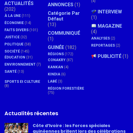
(4)
ACTUALITÉS
ANNONCES
(1)
(202)
INTERVIEW
Catégorie Par
À LA UNE
(111)
(1)
Défaut
ÉCONOMIE
(14)
(13)
MAGAZINE
FAITS DIVERS
(101)
(4)
COMMUNIQUÉ
JUSTICE
(32)
(1)
ANALYSES
(2)
POLITIQUE
(58)
REPORTAGES
(2)
GUINÉE
(182)
SOCIÉTÉ
(145)
RÉGIONS
(172)
PUBLICITÉ
(1)
ÉDUCATION
(31)
CONAKRY
(87)
ENVIRONNEMENT
(7)
KANKAN
(4)
SANTÉ
(13)
KINDIA
(6)
LABÉ
(3)
SPORTS Et CULTURE
(8)
RÉGION FORESTIÈRE
(75)
Actualités récentes
Côte d’Ivoire : les Forces spéciales
guinéennes brillent lors des célébrations