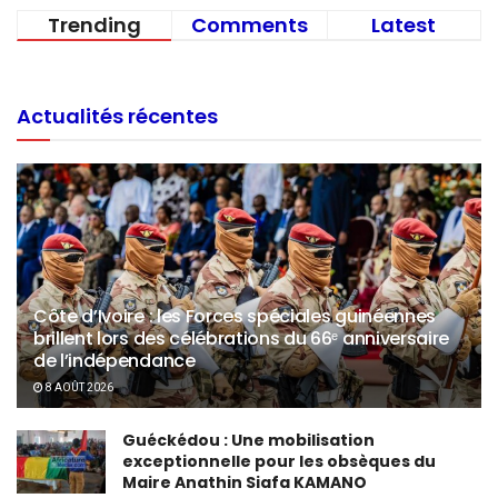
Trending
Comments
Latest
Actualités récentes
Côte d’Ivoire : les Forces spéciales guinéennes
brillent lors des célébrations du 66ᵉ anniversaire
de l’indépendance
8 AOÛT 2026
Guéckédou : Une mobilisation
exceptionnelle pour les obsèques du
Maire Anathin Siafa KAMANO