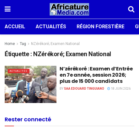
ACCUEIL
ACTUALITÉS
RÉGION FORESTIÈRE
G
Home
Tag
NZérékoré; Examen National
Étiquette :
NZérékoré; Examen National
N’zérékoré : Examen d’Entrée
ACTUALITÉS
en 7e année, session 2026;
plus de 15 000 candidats
BY
SAA EDOUARD TINGUIANO
18 JUIN 2026
Rester connecté