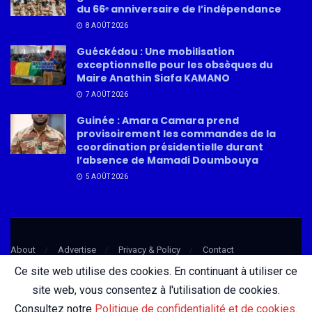
du 66ᵉ anniversaire de l’indépendance
8 AOÛT 2026
Guéckédou : Une mobilisation
exceptionnelle pour les obsèques du
Maire Anathin Siafa KAMANO
7 AOÛT 2026
Guinée : Amara Camara prend
provisoirement les commandes de la
coordination présidentielle durant
l’absence de Mamadi Doumbouya
5 AOÛT 2026
About
Advertise
Privacy & Policy
Contact
Ce site web utilise des cookies. En continuant à utiliser ce
site web, vous consentez à l'utilisation de cookies.
© 2026 AfricatureMedia.com - Tous droits réservés |
Mentions légales
|
Consultez notre
Politique de confidentialité et de cookies
.