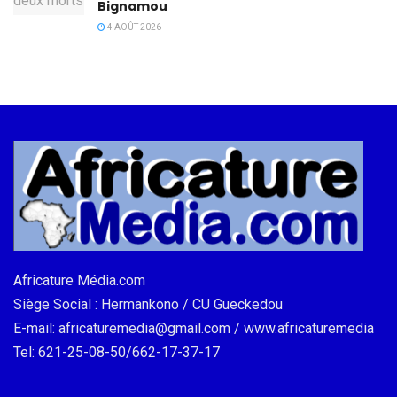
Bignamou
4 AOÛT 2026
Africature Média.com
Siège Social : Hermankono / CU Gueckedou
E-mail: africaturemedia@gmail.com / www.africaturemedia
Tel: 621-25-08-50/662-17-37-17