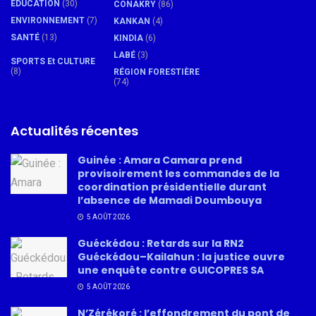
ÉDUCATION
(30)
CONAKRY
(86)
ENVIRONNEMENT
(7)
KANKAN
(4)
SANTÉ
(13)
KINDIA
(6)
LABÉ
(3)
SPORTS Et CULTURE
(8)
RÉGION FORESTIÈRE
(74)
Actualités récentes
Guinée : Amara Camara prend
provisoirement les commandes de la
coordination présidentielle durant
l’absence de Mamadi Doumbouya
5 AOÛT 2026
Guéckédou : Retards sur la RN2
Guéckédou–Kailahun : la justice ouvre
une enquête contre GUICOPRES SA
5 AOÛT 2026
N’Zérékoré : l’effondrement du pont de