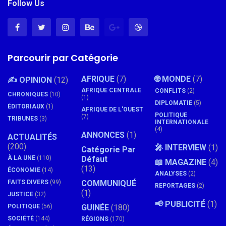
Follow Us
Parcourir par Catégorie
AFRIQUE
(7)
🌐 MONDE
(7)
✍️ OPINION
(12)
AFRIQUE CENTRALE
CONFLITS
(2)
CHRONIQUES
(10)
(1)
DIPLOMATIE
(5)
ÉDITORIAUX
(1)
AFRIQUE DE L'OUEST
POLITIQUE
(7)
TRIBUNES
(3)
INTERNATIONALE
(4)
ANNONCES
(1)
ACTUALITÉS
(200)
🎤 INTERVIEW
(1)
Catégorie Par
À LA UNE
(110)
Défaut
📖 MAGAZINE
(4)
(13)
ÉCONOMIE
(14)
ANALYSES
(2)
FAITS DIVERS
(99)
COMMUNIQUÉ
REPORTAGES
(2)
(1)
JUSTICE
(32)
📢 PUBLICITÉ
(1)
POLITIQUE
(56)
GUINÉE
(180)
SOCIÉTÉ
(144)
RÉGIONS
(170)