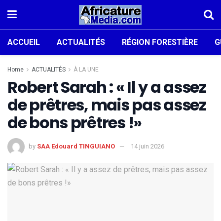
ACCUEIL
ACTUALITÉS
RÉGION FORESTIÈRE
G
Home
ACTUALITÉS
À LA UNE
Robert Sarah : « Il y a assez
de prêtres, mais pas assez
de bons prêtres !»
by
SAA Edouard TINGUIANO
14 juin 2026