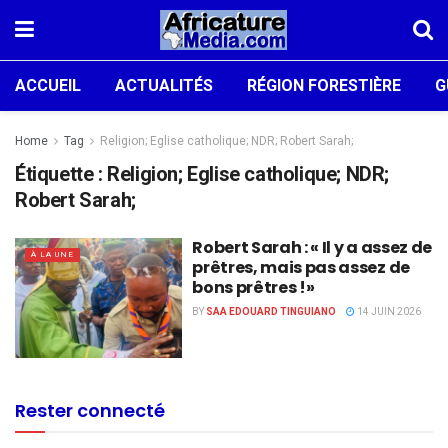
ACCUEIL
ACTUALITÉS
RÉGION FORESTIÈRE
G
Home
Tag
Religion; Eglise catholique; NDR; Robert Sarah;
Étiquette :
Religion; Eglise catholique; NDR;
Robert Sarah;
Robert Sarah : « Il y a assez de
À LA UNE
prêtres, mais pas assez de
bons prêtres !»
BY
SAA EDOUARD TINGUIANO
14 JUIN 2026
Rester connecté