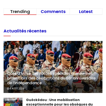
Trending
Comments
Latest
Actualités récentes
Côte d’Ivoire : les Forces spéciales guinéennes
brillent lors des célébrations du 66ᵉ anniversaire
de l’indépendance
8 AOÛT 2026
Guéckédou : Une mobilisation
exceptionnelle pour les obsèques du