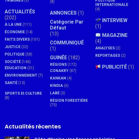
TRIBUNES
(3)
POLITIQUE
(8)
INTERNATIONALE
(4)
ACTUALITÉS
ANNONCES
(1)
(202)
INTERVIEW
Catégorie Par
À LA UNE
(111)
(1)
Défaut
ÉCONOMIE
(14)
(13)
MAGAZINE
FAITS DIVERS
(101)
(4)
COMMUNIQUÉ
JUSTICE
(32)
(1)
ANALYSES
(2)
POLITIQUE
(58)
REPORTAGES
(2)
GUINÉE
(182)
SOCIÉTÉ
(145)
RÉGIONS
(172)
PUBLICITÉ
(1)
ÉDUCATION
(31)
CONAKRY
(87)
ENVIRONNEMENT
(7)
KANKAN
(4)
SANTÉ
(13)
KINDIA
(6)
LABÉ
(3)
SPORTS Et CULTURE
(8)
RÉGION FORESTIÈRE
(75)
Actualités récentes