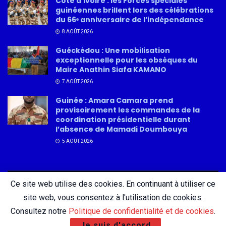
Côte d’Ivoire : les Forces spéciales
guinéennes brillent lors des célébrations
du 66ᵉ anniversaire de l’indépendance
8 AOÛT 2026
Guéckédou : Une mobilisation
exceptionnelle pour les obsèques du
Maire Anathin Siafa KAMANO
7 AOÛT 2026
Guinée : Amara Camara prend
provisoirement les commandes de la
coordination présidentielle durant
l’absence de Mamadi Doumbouya
5 AOÛT 2026
Ce site web utilise des cookies. En continuant à utiliser ce
About
Advertise
Privacy & Policy
Contact
site web, vous consentez à l'utilisation de cookies.
Consultez notre
Politique de confidentialité et de cookies
.
Je suis d'accord