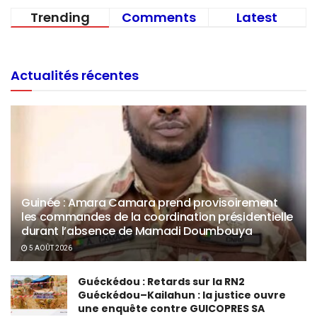
Trending
Comments
Latest
Actualités récentes
Guinée : Amara Camara prend provisoirement
les commandes de la coordination présidentielle
durant l’absence de Mamadi Doumbouya
5 AOÛT 2026
Guéckédou : Retards sur la RN2
Guéckédou–Kailahun : la justice ouvre
une enquête contre GUICOPRES SA