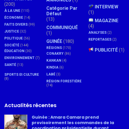
(200)
INTERVIEW
Catégorie Par
À LA UNE
(110)
(1)
Défaut
ÉCONOMIE
(14)
(13)
MAGAZINE
FAITS DIVERS
(99)
(4)
COMMUNIQUÉ
JUSTICE
(32)
(1)
ANALYSES
(2)
POLITIQUE
(56)
REPORTAGES
(2)
GUINÉE
(180)
SOCIÉTÉ
(144)
RÉGIONS
(170)
PUBLICITÉ
(1)
ÉDUCATION
(30)
CONAKRY
(86)
ENVIRONNEMENT
(7)
KANKAN
(4)
SANTÉ
(13)
KINDIA
(6)
LABÉ
(3)
SPORTS Et CULTURE
(8)
RÉGION FORESTIÈRE
(74)
Actualités récentes
Guinée : Amara Camara prend
provisoirement les commandes de la
coordination présidentielle durant