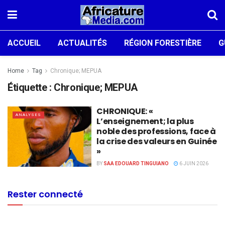
ACCUEIL
ACTUALITÉS
RÉGION FORESTIÈRE
G
Home
Tag
Chronique; MEPUA
Étiquette :
Chronique; MEPUA
CHRONIQUE: «
ANALYSES
L’enseignement; la plus
noble des professions, face à
la crise des valeurs en Guinée
»
BY
SAA EDOUARD TINGUIANO
6 JUIN 2026
Rester connecté