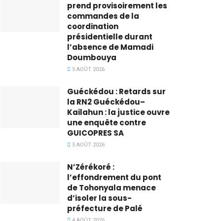
prend provisoirement les
commandes de la
coordination
présidentielle durant
l’absence de Mamadi
Doumbouya
5 AOÛT 2026
Guéckédou : Retards sur
la RN2 Guéckédou–
Kailahun : la justice ouvre
une enquête contre
GUICOPRES SA
5 AOÛT 2026
N’Zérékoré :
l’effondrement du pont
de Tohonyala menace
d’isoler la sous-
préfecture de Palé
4 AOÛT 2026