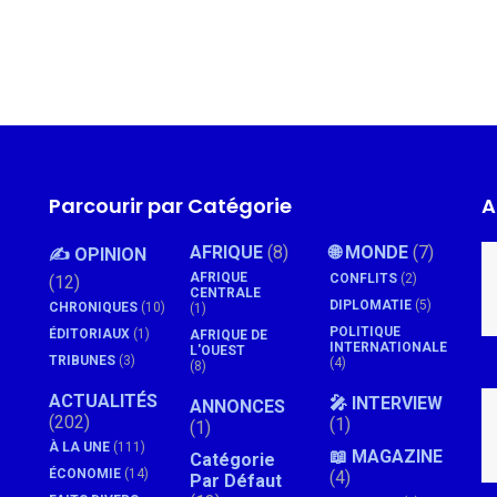
Parcourir par Catégorie
A
AFRIQUE
(8)
🌐 MONDE
(7)
✍️ OPINION
AFRIQUE
CONFLITS
(2)
(12)
CENTRALE
DIPLOMATIE
(5)
CHRONIQUES
(10)
(1)
POLITIQUE
ÉDITORIAUX
(1)
AFRIQUE DE
INTERNATIONALE
L'OUEST
TRIBUNES
(3)
(4)
(8)
ACTUALITÉS
🎤 INTERVIEW
ANNONCES
(202)
(1)
(1)
À LA UNE
(111)
📖 MAGAZINE
Catégorie
ÉCONOMIE
(14)
(4)
Par Défaut