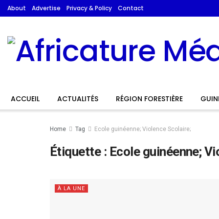
About
Advertise
Privacy & Policy
Contact
ACCUEIL
ACTUALITÉS
RÉGION FORESTIÈRE
GUIN
Home
Tag
Ecole guinéenne; Violence Scolaire;
Étiquette :
Ecole guinéenne; Vi
À LA UNE