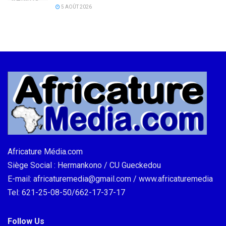
5 AOÛT 2026
Africature Média.com
Siège Social : Hermankono / CU Gueckedou
E-mail: africaturemedia@gmail.com / www.africaturemedia
Tel: 621-25-08-50/662-17-37-17
Follow Us