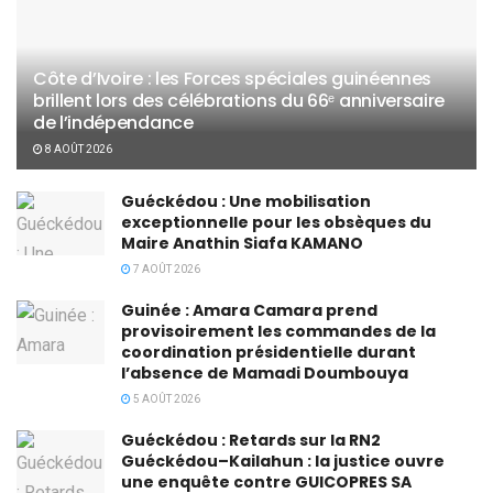
Côte d’Ivoire : les Forces spéciales guinéennes
brillent lors des célébrations du 66ᵉ anniversaire
de l’indépendance
8 AOÛT 2026
Guéckédou : Une mobilisation
exceptionnelle pour les obsèques du
Maire Anathin Siafa KAMANO
7 AOÛT 2026
Guinée : Amara Camara prend
provisoirement les commandes de la
coordination présidentielle durant
l’absence de Mamadi Doumbouya
5 AOÛT 2026
Guéckédou : Retards sur la RN2
Guéckédou–Kailahun : la justice ouvre
une enquête contre GUICOPRES SA