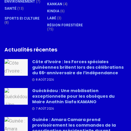
ENVIRONNEMENT
(7)
KANKAN
(4)
SANTÉ
(13)
KINDIA
(6)
LABÉ
(3)
SPORTS Et CULTURE
(8)
RÉGION FORESTIÈRE
(75)
Actualités récentes
Côte d’Ivoire : les Forces spéciales
guinéennes brillent lors des célébrations
du 66ᵉ anniversaire de l’indépendance
8 AOÛT 2026
Guéckédou : Une mobilisation
exceptionnelle pour les obsèques du
Maire Anathin Siafa KAMANO
7 AOÛT 2026
Guinée : Amara Camara prend
provisoirement les commandes de la
coordination présidentielle durant