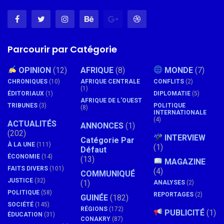
Parcourir par Catégorie
OPINION
(12)
AFRIQUE
(8)
MONDE
(7)
CHRONIQUES
(10)
AFRIQUE CENTRALE
CONFLITS
(2)
(1)
ÉDITORIAUX
(1)
DIPLOMATIE
(5)
AFRIQUE DE L'OUEST
TRIBUNES
(3)
POLITIQUE
(8)
INTERNATIONALE
(4)
ACTUALITÉS
ANNONCES
(1)
(202)
INTERVIEW
Catégorie Par
À LA UNE
(111)
(1)
Défaut
ÉCONOMIE
(14)
(13)
MAGAZINE
FAITS DIVERS
(101)
(4)
COMMUNIQUÉ
JUSTICE
(32)
(1)
ANALYSES
(2)
POLITIQUE
(58)
REPORTAGES
(2)
GUINÉE
(182)
SOCIÉTÉ
(145)
RÉGIONS
(172)
PUBLICITÉ
(1)
ÉDUCATION
(31)
CONAKRY
(87)