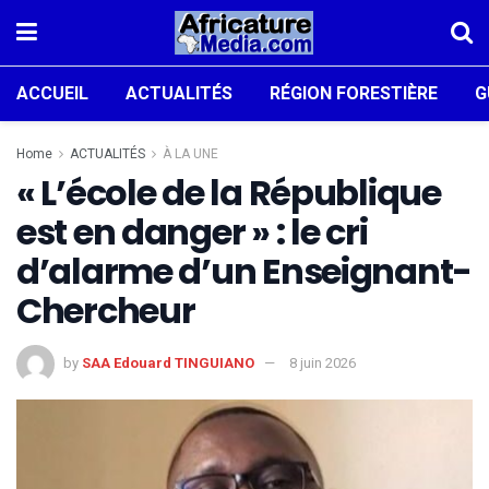
ACCUEIL
ACTUALITÉS
RÉGION FORESTIÈRE
G
Home
ACTUALITÉS
À LA UNE
« L’école de la République
est en danger » : le cri
d’alarme d’un Enseignant-
Chercheur
by
SAA Edouard TINGUIANO
8 juin 2026