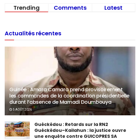
Trending
Comments
Latest
Actualités récentes
Guinée : Amara Camara prend provisoirement
les commandes de la coordination présidentielle
durant l’absence de Mamadi Doumbouya
5 AOÛT 2026
Guéckédou : Retards sur la RN2
Guéckédou–Kailahun : la justice ouvre
une enquête contre GUICOPRES SA