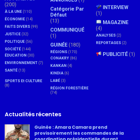
(200)
INTERVIEW
Catégorie Par
À LA UNE
(110)
(1)
Défaut
ÉCONOMIE
(14)
(13)
MAGAZINE
FAITS DIVERS
(99)
(4)
COMMUNIQUÉ
JUSTICE
(32)
(1)
ANALYSES
(2)
POLITIQUE
(56)
REPORTAGES
(2)
GUINÉE
(180)
SOCIÉTÉ
(144)
RÉGIONS
(170)
PUBLICITÉ
(1)
ÉDUCATION
(30)
CONAKRY
(86)
ENVIRONNEMENT
(7)
KANKAN
(4)
SANTÉ
(13)
KINDIA
(6)
LABÉ
(3)
SPORTS Et CULTURE
(8)
RÉGION FORESTIÈRE
(74)
Actualités récentes
Guinée : Amara Camara prend
provisoirement les commandes de la
coordination présidentielle durant