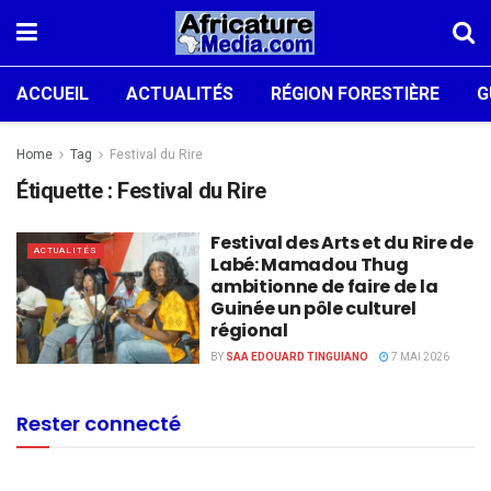
ACCUEIL
ACTUALITÉS
RÉGION FORESTIÈRE
G
Home
Tag
Festival du Rire
Étiquette :
Festival du Rire
Festival des Arts et du Rire de
ACTUALITÉS
Labé: Mamadou Thug
ambitionne de faire de la
Guinée un pôle culturel
régional
BY
SAA EDOUARD TINGUIANO
7 MAI 2026
Rester connecté