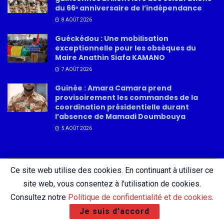
du 66ᵉ anniversaire de l’indépendance
8 AOÛT 2026
Guéckédou : Une mobilisation
exceptionnelle pour les obsèques du
Maire Anathin Siafa KAMANO
7 AOÛT 2026
Guinée : Amara Camara prend
provisoirement les commandes de la
coordination présidentielle durant
l’absence de Mamadi Doumbouya
5 AOÛT 2026
Ce site web utilise des cookies. En continuant à utiliser ce
About
Advertise
Privacy & Policy
Contact
site web, vous consentez à l'utilisation de cookies.
Consultez notre
Politique de confidentialité et de cookies
.
Je suis d'accord
© 2026 AfricatureMedia.com - Tous droits réservés |
Mentions légales
|