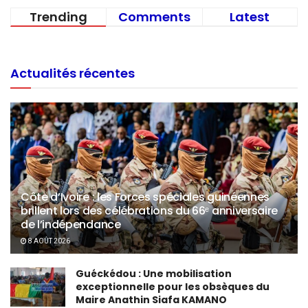
Trending
Comments
Latest
Actualités récentes
Côte d’Ivoire : les Forces spéciales guinéennes
brillent lors des célébrations du 66ᵉ anniversaire
de l’indépendance
8 AOÛT 2026
Guéckédou : Une mobilisation
exceptionnelle pour les obsèques du
Maire Anathin Siafa KAMANO