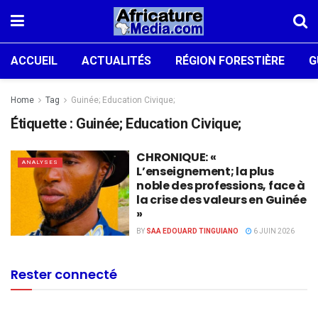
ACCUEIL
ACTUALITÉS
RÉGION FORESTIÈRE
G
Home
Tag
Guinée; Education Civique;
Étiquette :
Guinée; Education Civique;
CHRONIQUE: «
ANALYSES
L’enseignement; la plus
noble des professions, face à
la crise des valeurs en Guinée
»
BY
SAA EDOUARD TINGUIANO
6 JUIN 2026
Rester connecté