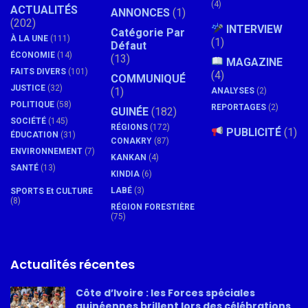
(4)
ACTUALITÉS
ANNONCES
(1)
(202)
INTERVIEW
Catégorie Par
À LA UNE
(111)
(1)
Défaut
ÉCONOMIE
(14)
(13)
MAGAZINE
FAITS DIVERS
(101)
(4)
COMMUNIQUÉ
JUSTICE
(32)
(1)
ANALYSES
(2)
POLITIQUE
(58)
REPORTAGES
(2)
GUINÉE
(182)
SOCIÉTÉ
(145)
RÉGIONS
(172)
PUBLICITÉ
(1)
ÉDUCATION
(31)
CONAKRY
(87)
ENVIRONNEMENT
(7)
KANKAN
(4)
SANTÉ
(13)
KINDIA
(6)
LABÉ
(3)
SPORTS Et CULTURE
(8)
RÉGION FORESTIÈRE
(75)
Actualités récentes
Côte d’Ivoire : les Forces spéciales
guinéennes brillent lors des célébrations