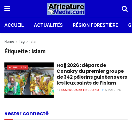
ACCUEIL
ACTUALITÉS
RÉGION FORESTIÈRE
G
Home
Tag
Islam
Étiquette :
Islam
Hajj 2026 : départ de
ACTUALITÉS
Conakry du premier groupe
de 342 pèlerins guinéens vers
les lieux saints de l’islam
BY
SAA EDOUARD TINGUIANO
5 MAI 2026
Rester connecté