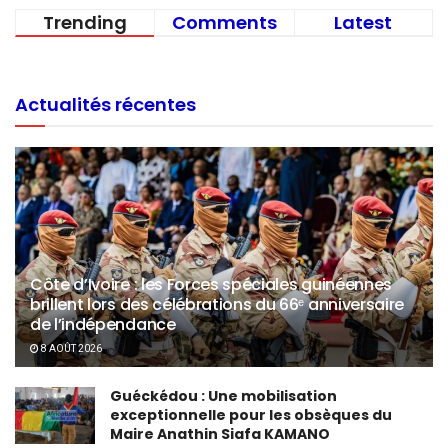
Trending
Comments
Latest
Actualités récentes
Côte d’Ivoire : les Forces spéciales guinéennes
brillent lors des célébrations du 66ᵉ anniversaire
de l’indépendance
8 AOÛT 2026
Guéckédou : Une mobilisation
exceptionnelle pour les obsèques du
Maire Anathin Siafa KAMANO