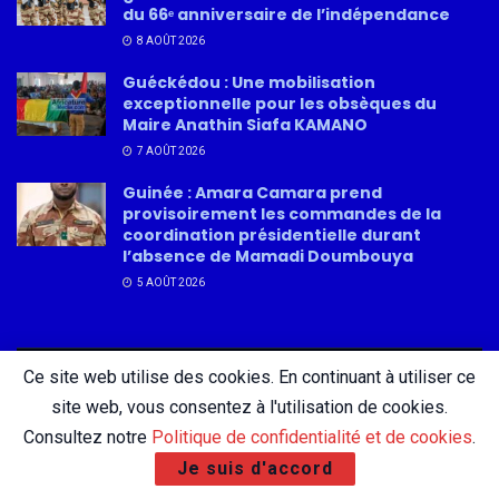
du 66ᵉ anniversaire de l’indépendance
8 AOÛT 2026
Guéckédou : Une mobilisation
exceptionnelle pour les obsèques du
Maire Anathin Siafa KAMANO
7 AOÛT 2026
Guinée : Amara Camara prend
provisoirement les commandes de la
coordination présidentielle durant
l’absence de Mamadi Doumbouya
5 AOÛT 2026
Ce site web utilise des cookies. En continuant à utiliser ce
About
Advertise
Privacy & Policy
Contact
site web, vous consentez à l'utilisation de cookies.
Consultez notre
Politique de confidentialité et de cookies
.
Je suis d'accord
© 2026 AfricatureMedia.com - Tous droits réservés |
Mentions légales
|