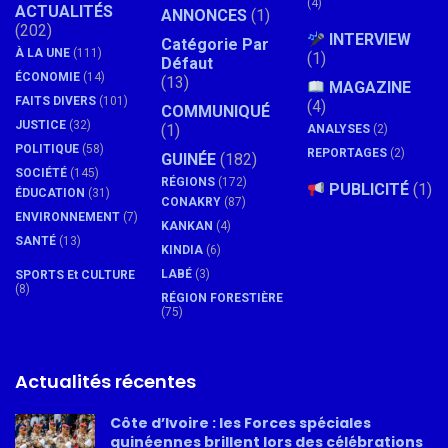
(4)
ACTUALITÉS
ANNONCES
(1)
(202)
INTERVIEW
Catégorie Par
À LA UNE
(111)
(1)
Défaut
ÉCONOMIE
(14)
(13)
MAGAZINE
FAITS DIVERS
(101)
(4)
COMMUNIQUÉ
JUSTICE
(32)
(1)
ANALYSES
(2)
POLITIQUE
(58)
REPORTAGES
(2)
GUINÉE
(182)
SOCIÉTÉ
(145)
RÉGIONS
(172)
PUBLICITÉ
(1)
ÉDUCATION
(31)
CONAKRY
(87)
ENVIRONNEMENT
(7)
KANKAN
(4)
SANTÉ
(13)
KINDIA
(6)
LABÉ
(3)
SPORTS Et CULTURE
(8)
RÉGION FORESTIÈRE
(75)
Actualités récentes
Côte d’Ivoire : les Forces spéciales
guinéennes brillent lors des célébrations