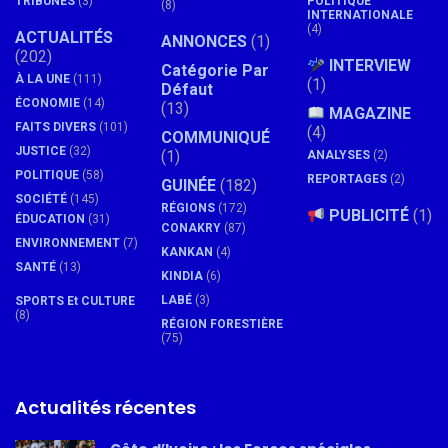
TRIBUNES
(3)
POLITIQUE
(8)
INTERNATIONALE
(4)
ACTUALITÉS
ANNONCES
(1)
(202)
INTERVIEW
Catégorie Par
À LA UNE
(111)
(1)
Défaut
ÉCONOMIE
(14)
(13)
MAGAZINE
FAITS DIVERS
(101)
(4)
COMMUNIQUÉ
JUSTICE
(32)
(1)
ANALYSES
(2)
POLITIQUE
(58)
REPORTAGES
(2)
GUINÉE
(182)
SOCIÉTÉ
(145)
RÉGIONS
(172)
PUBLICITÉ
(1)
ÉDUCATION
(31)
CONAKRY
(87)
ENVIRONNEMENT
(7)
KANKAN
(4)
SANTÉ
(13)
KINDIA
(6)
LABÉ
(3)
SPORTS Et CULTURE
(8)
RÉGION FORESTIÈRE
(75)
Actualités récentes