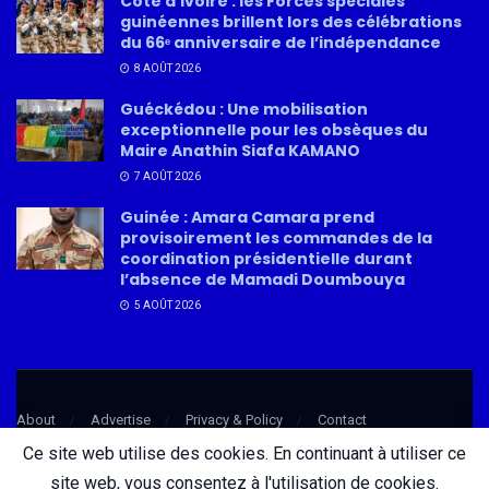
Côte d’Ivoire : les Forces spéciales
guinéennes brillent lors des célébrations
du 66ᵉ anniversaire de l’indépendance
8 AOÛT 2026
Guéckédou : Une mobilisation
exceptionnelle pour les obsèques du
Maire Anathin Siafa KAMANO
7 AOÛT 2026
Guinée : Amara Camara prend
provisoirement les commandes de la
coordination présidentielle durant
l’absence de Mamadi Doumbouya
5 AOÛT 2026
About
Advertise
Privacy & Policy
Contact
Ce site web utilise des cookies. En continuant à utiliser ce
site web, vous consentez à l'utilisation de cookies.