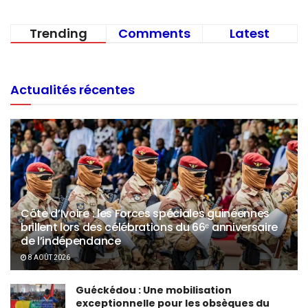
Trending
Comments
Latest
Actualités récentes
Côte d’Ivoire : les Forces spéciales guinéennes
brillent lors des célébrations du 66ᵉ anniversaire
de l’indépendance
8 AOÛT 2026
Guéckédou : Une mobilisation
exceptionnelle pour les obsèques du