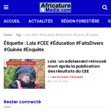
ACCUEIL
ACTUALITÉS
RÉGION FORESTIÈRE
G
Home
Tag
Lola #CEE #Éducation #FaitsDivers #Guinée #Enquête
Étiquette :
Lola #CEE #Éducation #FaitsDivers
#Guinée #Enquête
Lola : un adolescent retrouvé
CATÉGORIE PAR DÉFAUT
mort après la publication
des résultats du CEE
BY
SAA EDOUARD TINGUIANO
8 JUILLET 2026
Rester connecté