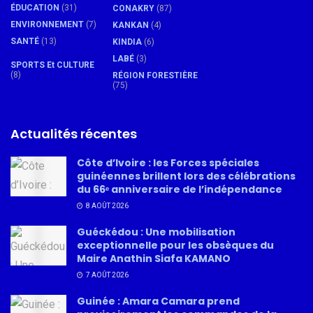
ÉDUCATION
(31)
CONAKRY
(87)
ENVIRONNEMENT
(7)
KANKAN
(4)
SANTÉ
(13)
KINDIA
(6)
LABÉ
(3)
SPORTS Et CULTURE
(8)
RÉGION FORESTIÈRE
(75)
Actualités récentes
Côte d’Ivoire : les Forces spéciales
guinéennes brillent lors des célébrations
du 66ᵉ anniversaire de l’indépendance
8 AOÛT 2026
Guéckédou : Une mobilisation
exceptionnelle pour les obsèques du
Maire Anathin Siafa KAMANO
7 AOÛT 2026
Guinée : Amara Camara prend