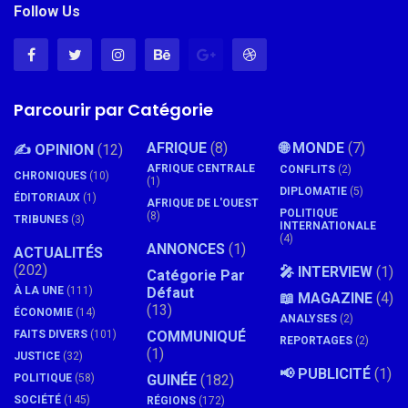
Follow Us
Parcourir par Catégorie
AFRIQUE
(8)
🌐 MONDE
(7)
✍️ OPINION
(12)
AFRIQUE CENTRALE
CONFLITS
(2)
CHRONIQUES
(10)
(1)
DIPLOMATIE
(5)
ÉDITORIAUX
(1)
AFRIQUE DE L'OUEST
POLITIQUE
(8)
TRIBUNES
(3)
INTERNATIONALE
(4)
ANNONCES
(1)
ACTUALITÉS
(202)
🎤 INTERVIEW
(1)
Catégorie Par
À LA UNE
(111)
Défaut
📖 MAGAZINE
(4)
(13)
ÉCONOMIE
(14)
ANALYSES
(2)
FAITS DIVERS
(101)
COMMUNIQUÉ
REPORTAGES
(2)
(1)
JUSTICE
(32)
📢 PUBLICITÉ
(1)
POLITIQUE
(58)
GUINÉE
(182)
SOCIÉTÉ
(145)
RÉGIONS
(172)