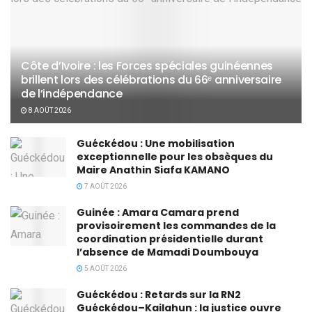
Côte d’Ivoire : les Forces spéciales guinéennes
brillent lors des célébrations du 66ᵉ anniversaire
de l’indépendance
8 AOÛT 2026
Guéckédou : Une mobilisation
exceptionnelle pour les obsèques du
Maire Anathin Siafa KAMANO
7 AOÛT 2026
Guinée : Amara Camara prend
provisoirement les commandes de la
coordination présidentielle durant
l’absence de Mamadi Doumbouya
5 AOÛT 2026
Guéckédou : Retards sur la RN2
Guéckédou–Kailahun : la justice ouvre