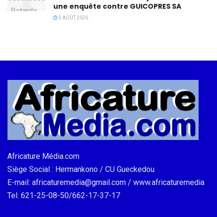
une enquête contre GUICOPRES SA
5 AOÛT 2026
Africature Média.com
Siège Social : Hermankono / CU Gueckedou
E-mail: africaturemedia@gmail.com / www.africaturemedia
Tel: 621-25-08-50/662-17-37-17