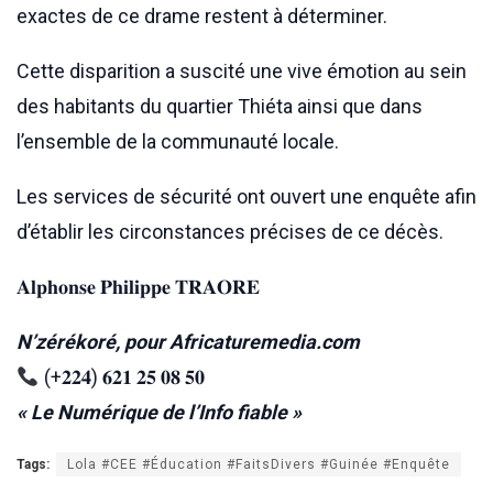
exactes de ce drame restent à déterminer.
Cette disparition a suscité une vive émotion au sein
des habitants du quartier Thiéta ainsi que dans
l’ensemble de la communauté locale.
Les services de sécurité ont ouvert une enquête afin
d’établir les circonstances précises de ce décès.
𝐀𝐥𝐩𝐡𝐨𝐧𝐬𝐞 𝐏𝐡𝐢𝐥𝐢𝐩𝐩𝐞 𝐓𝐑𝐀𝐎𝐑𝐄
N’zérékoré, pour Africaturemedia.com
(+𝟐𝟐𝟒) 𝟔𝟐𝟏 𝟐𝟓 𝟎𝟖 𝟓𝟎
« Le Numérique de l’Info fiable »
Tags:
Lola #CEE #Éducation #FaitsDivers #Guinée #Enquête