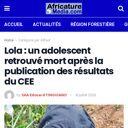
ACCUEIL
ACTUALITÉS
RÉGION FORESTIÈRE
G
Home
Catégorie par défaut
Lola : un adolescent
retrouvé mort après la
publication des résultats
du CEE
by
SAA Edouard TINGUIANO
8 juillet 2026