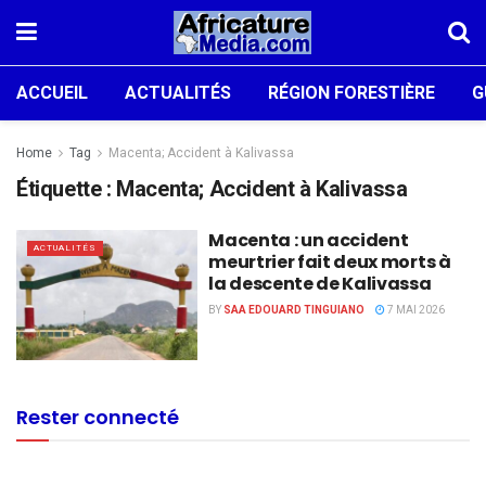
ACCUEIL
ACTUALITÉS
RÉGION FORESTIÈRE
G
Home
Tag
Macenta; Accident à Kalivassa
Étiquette :
Macenta; Accident à Kalivassa
Macenta : un accident
ACTUALITÉS
meurtrier fait deux morts à
la descente de Kalivassa
BY
SAA EDOUARD TINGUIANO
7 MAI 2026
Rester connecté