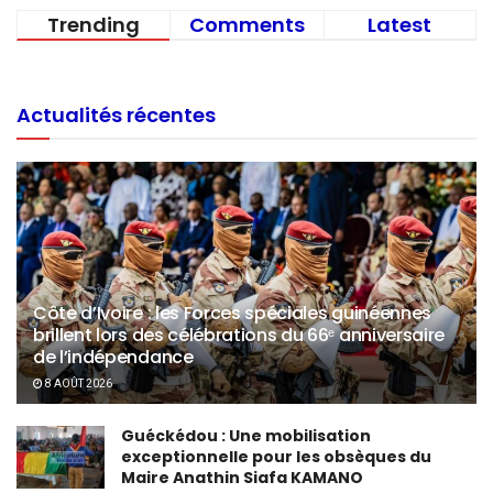
Trending
Comments
Latest
Actualités récentes
Côte d’Ivoire : les Forces spéciales guinéennes
brillent lors des célébrations du 66ᵉ anniversaire
de l’indépendance
8 AOÛT 2026
Guéckédou : Une mobilisation
exceptionnelle pour les obsèques du
Maire Anathin Siafa KAMANO