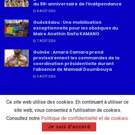
du 66ᵉ anniversaire de l’indépendance
8 AOÛT 2026
Guéckédou : Une mobilisation
exceptionnelle pour les obsèques du
Maire Anathin Siafa KAMANO
7 AOÛT 2026
Guinée : Amara Camara prend
provisoirement les commandes de la
coordination présidentielle durant
l’absence de Mamadi Doumbouya
5 AOÛT 2026
Ce site web utilise des cookies. En continuant à utiliser ce
About
Advertise
Privacy & Policy
Contact
site web, vous consentez à l'utilisation de cookies.
Consultez notre
Politique de confidentialité et de cookies
.
Je suis d'accord
© 2026 AfricatureMedia.com - Tous droits réservés |
Mentions légales
|