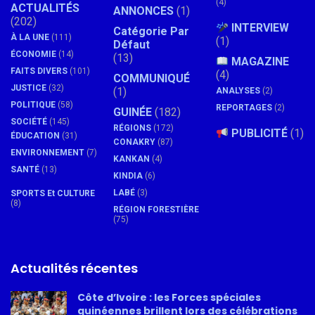
(4)
ACTUALITÉS
ANNONCES
(1)
(202)
INTERVIEW
Catégorie Par
À LA UNE
(111)
(1)
Défaut
ÉCONOMIE
(14)
(13)
MAGAZINE
FAITS DIVERS
(101)
(4)
COMMUNIQUÉ
JUSTICE
(32)
(1)
ANALYSES
(2)
POLITIQUE
(58)
REPORTAGES
(2)
GUINÉE
(182)
SOCIÉTÉ
(145)
RÉGIONS
(172)
PUBLICITÉ
(1)
ÉDUCATION
(31)
CONAKRY
(87)
ENVIRONNEMENT
(7)
KANKAN
(4)
SANTÉ
(13)
KINDIA
(6)
LABÉ
(3)
SPORTS Et CULTURE
(8)
RÉGION FORESTIÈRE
(75)
Actualités récentes
Côte d’Ivoire : les Forces spéciales
guinéennes brillent lors des célébrations