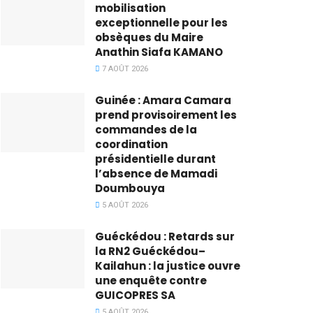
mobilisation
exceptionnelle pour les
obsèques du Maire
Anathin Siafa KAMANO
7 AOÛT 2026
Guinée : Amara Camara
prend provisoirement les
commandes de la
coordination
présidentielle durant
l’absence de Mamadi
Doumbouya
5 AOÛT 2026
Guéckédou : Retards sur
la RN2 Guéckédou–
Kailahun : la justice ouvre
une enquête contre
GUICOPRES SA
5 AOÛT 2026