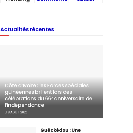
Actualités récentes
Côte d’Ivoire : les Forces spéciales
guinéennes brillent lors des
célébrations du 66ᵉ anniversaire de
l’indépendance
8 AOÛT 2026
Guéckédou : Une