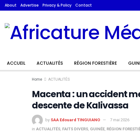
About
Advertise
Privacy & Policy
Contact
ACCUEIL
ACTUALITÉS
RÉGION FORESTIÈRE
GUIN
Home
ACTUALITÉS
Macenta : un accident meu
descente de Kalivassa
by
SAA Edouard TINGUIANO
7 mai 2026
in
ACTUALITÉS
,
FAITS DIVERS
,
GUINÉE
,
RÉGION FORESTI