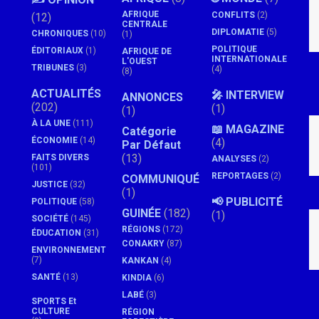
AFRIQUE
CONFLITS
(2)
(12)
CENTRALE
DIPLOMATIE
(5)
CHRONIQUES
(10)
(1)
POLITIQUE
ÉDITORIAUX
(1)
AFRIQUE DE
INTERNATIONALE
L'OUEST
TRIBUNES
(3)
(4)
(8)
ACTUALITÉS
🎤 INTERVIEW
ANNONCES
(202)
(1)
(1)
À LA UNE
(111)
📖 MAGAZINE
Catégorie
ÉCONOMIE
(14)
(4)
Par Défaut
(13)
FAITS DIVERS
ANALYSES
(2)
(101)
REPORTAGES
(2)
COMMUNIQUÉ
JUSTICE
(32)
(1)
📢 PUBLICITÉ
POLITIQUE
(58)
GUINÉE
(182)
(1)
SOCIÉTÉ
(145)
RÉGIONS
(172)
ÉDUCATION
(31)
CONAKRY
(87)
ENVIRONNEMENT
(7)
KANKAN
(4)
SANTÉ
(13)
KINDIA
(6)
LABÉ
(3)
SPORTS Et
CULTURE
RÉGION