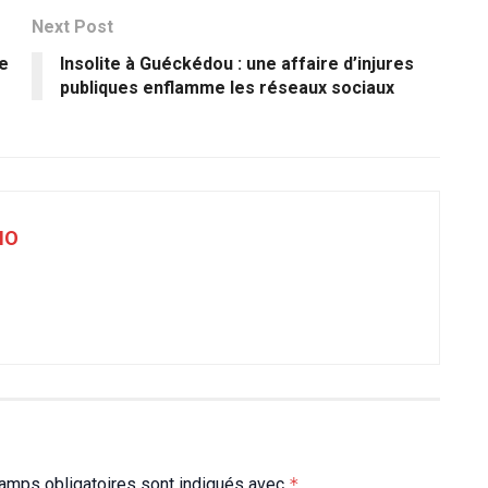
Next Post
le
Insolite à Guéckédou : une affaire d’injures
publiques enflamme les réseaux sociaux
NO
amps obligatoires sont indiqués avec
*