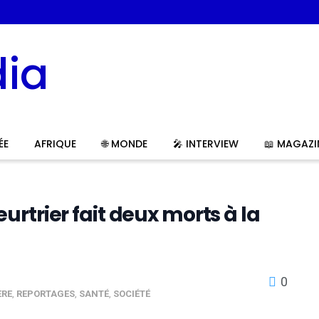
ÉE
AFRIQUE
🌐 MONDE
🎤 INTERVIEW
📖 MAGAZI
rtrier fait deux morts à la
0
ÈRE
,
REPORTAGES
,
SANTÉ
,
SOCIÉTÉ