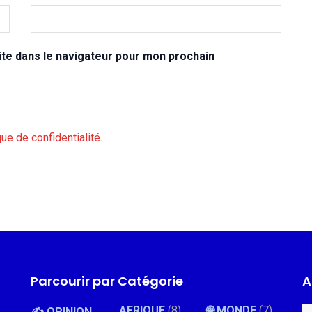
te dans le navigateur pour mon prochain
que de confidentialité
.
Parcourir par Catégorie
A
AFRIQUE
(8)
🌐 MONDE
(7)
✍️ OPINION