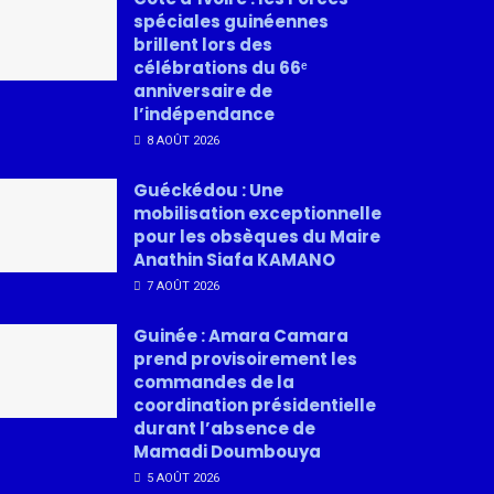
spéciales guinéennes
brillent lors des
célébrations du 66ᵉ
anniversaire de
l’indépendance
8 AOÛT 2026
Guéckédou : Une
mobilisation exceptionnelle
pour les obsèques du Maire
Anathin Siafa KAMANO
7 AOÛT 2026
Guinée : Amara Camara
prend provisoirement les
commandes de la
coordination présidentielle
durant l’absence de
Mamadi Doumbouya
5 AOÛT 2026